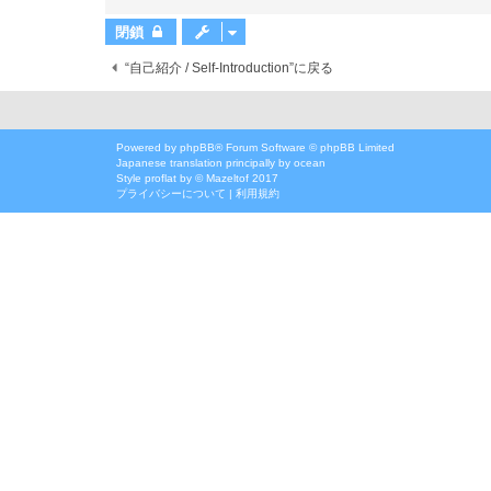
閉鎖
“自己紹介 / Self-Introduction”に戻る
Powered by
phpBB
® Forum Software © phpBB Limited
Japanese translation principally by ocean
Style
proflat
by ©
Mazeltof
2017
プライバシーについて
|
利用規約