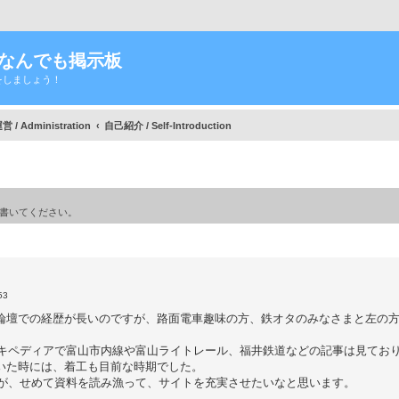
Tなんでも掲示板
をしましょう！
/ Administration
自己紹介 / Self-Introduction
書いてください。
細検索
53
派論壇での経歴が長いのですが、路面電車趣味の方、鉄オタのみなさまと左の
キペディアで富山市内線や富山ライトレール、福井鉄道などの記事は見てお
いた時には、着工も目前な時期でした。
が、せめて資料を読み漁って、サイトを充実させたいなと思います。