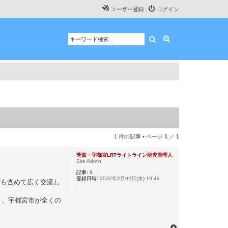
ユーザー登録
ログイン
検索
詳細検索
1 件の記事 • ページ
1
／
1
芳賀・宇都宮LRTライトライン研究管理人
Site Admin
記事:
9
登録日時:
2022年2月02日(水) 19:48
方も含めて広く交流し
り、宇都宮市が全くの
ペ