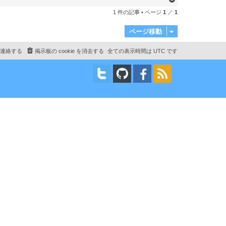
ー
1 件の記事 • ページ
1
／
1
ジ
ト
ページ移動
ッ
プ
連絡する
掲示板の cookie を消去する
全ての表示時間は
UTC
です