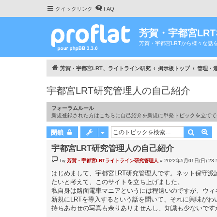
クイックリンク
FAQ
芳賀・宇都宮LR
芳賀・宇都宮LRTから様々な話
芳賀・宇都宮LRT、ライトライン研究
掲示板トップ
管理・運営 
宇都宮LRT研究管理人の自己紹介
フォーラムルール
新規登録された方はこちらに自己紹介を新規に単発トピックを立てて
検索
詳
閉鎖
宇都宮LRT研究管理人の自己紹介
投
by
芳賀・宇都宮LRTライトライン研究管理人
»
2022年5月01日(日) 23:
稿
記
はじめまして、宇都宮LRT研究管理人です。ネット保守
事
たいと考えて、このサイトを立ち上げました。
私自身は路面電車マニアというには程遠いのですが、ウィ
新規にLRTを導入するという話を聞いて、それに興味がわ
持ちあわせの写真も余りありませんし、知識も少ないです