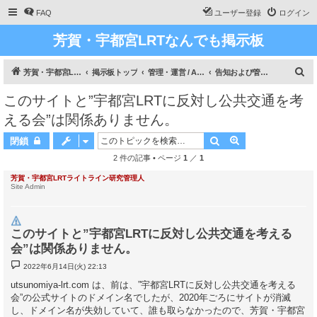
FAQ
ユーザー登録
ログイン
芳賀・宇都宮LRTなんでも掲示板
検
芳賀・宇都宮LRT、ライトライン研究
掲示板トップ
管理・運営 / Administration
告知および管理・運営 / Announcement & Administration
索
このサイトと”宇都宮LRTに反対し公共交通を考
える会”は関係ありません。
検索
詳細検索
閉鎖
2 件の記事 • ページ
1
／
1
芳賀・宇都宮LRTライトライン研究管理人
Site Admin
このサイトと”宇都宮LRTに反対し公共交通を考える
会”は関係ありません。
投
2022年6月14日(火) 22:13
稿
記
utsunomiya-lrt.com は、前は、”宇都宮LRTに反対し公共交通を考える
事
会”の公式サイトのドメイン名でしたが、2020年ごろにサイトが消滅
し、ドメイン名が失効していて、誰も取らなかったので、芳賀・宇都宮