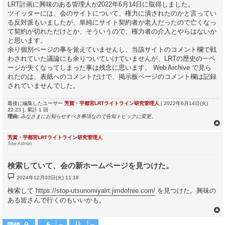
LRT計画に興味のある管理人が2022年6月14日に取得しました。
ツイッターには、会のサイトについて、権力に潰されたのかと言ってい
る反対派もいましたが、単純にサイト契約者が老人だったので亡くなっ
て契約が切れただけとか、そういうので、権力者の介入とやらはないか
と思います。
余り個別ページの事を覚えていませんし、当該サイトのコメント欄で戦
わされていた議論にも余りついていけていませんが、LRTの歴史の一ペ
ージが失くなってしまった事は残念に思います。 Web Archive で見ら
れたのは、表紙へのコメントだけで、掲示板ページのコメント欄は記録
されていませんでした。
最後に編集したユーザー
芳賀・宇都宮LRTライトライン研究管理人
[ 2022年6月14日(火)
22:23 ], 累計 1 回
理由:
みなさまにお知らせすべき事項なので告知トピックに変更。
芳賀・宇都宮LRTライトライン研究管理人
Site Admin
検索していて、会の新ホームページを見つけた。
投
2024年12月03日(火) 11:18
稿
記
検索して
https://stop-utsunomiyalrt.jimdofree.com/
を見つけた。興味の
事
ある皆さんで行くのもいいかも。
閉鎖