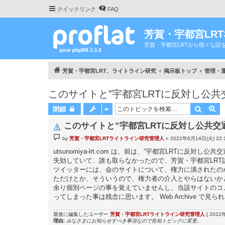
クイックリンク
FAQ
芳賀・宇都宮LR
芳賀・宇都宮LRTから様々な話
芳賀・宇都宮LRT、ライトライン研究
掲示板トップ
管理・運営 
このサイトと”宇都宮LRTに反対し公
検索
詳
閉鎖
このサイトと”宇都宮LRTに反対し公共交
投
by
芳賀・宇都宮LRTライトライン研究管理人
»
2022年6月14日(火) 22:
稿
記
utsunomiya-lrt.com は、前は、”宇都宮LRT
事
失効していて、誰も取らなかったので、芳賀・宇都宮LRT計
ツイッターには、会のサイトについて、権力に潰されたの
ただけとか、そういうので、権力者の介入とやらはないか
余り個別ページの事を覚えていませんし、当該サイトのコ
ってしまった事は残念に思います。 Web Archive
最後に編集したユーザー
芳賀・宇都宮LRTライトライン研究管理人
[ 2022
理由:
みなさまにお知らせすべき事項なので告知トピックに変更。