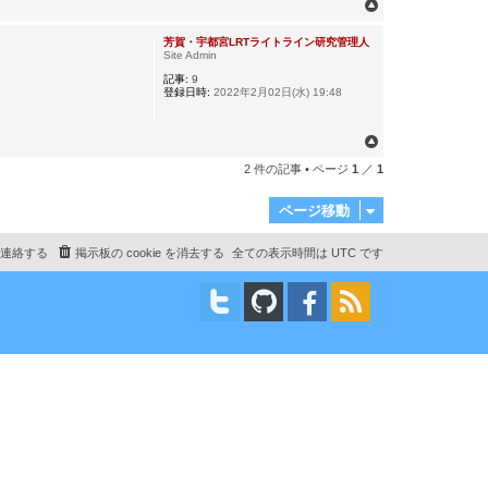
ペ
ー
ジ
芳賀・宇都宮LRTライトライン研究管理人
Site Admin
ト
ッ
記事:
9
登録日時:
2022年2月02日(水) 19:48
プ
ペ
ー
2 件の記事 • ページ
1
／
1
ジ
ト
ページ移動
ッ
プ
連絡する
掲示板の cookie を消去する
全ての表示時間は
UTC
です