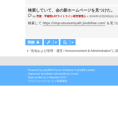
検索していて、会の新ホームページを見つけた。
投
by
芳賀・宇都宮LRTライトライン研究管理人
»
2024年12月03日(火) 11
稿
記
検索して
https://stop-utsunomiyalrt.jimdofree.com/
を見つ
事
閉鎖
“告知および管理・運営 / Announcement & Administration”に
Powered by
phpBB
® Forum Software © phpBB Limited
Japanese translation principally by ocean
Style
proflat
by ©
Mazeltof
2017
プライバシーについて
|
利用規約