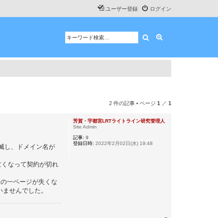
ユーザー登録
ログイン
検索
詳細検索
2 件の記事 • ページ
1
／
1
芳賀・宇都宮LRTライトライン研究管理人
Site Admin
記事:
9
登録日時:
2022年2月02日(水) 19:48
が消滅し、ドメイン名が
亡くなって契約が切れ
史の一ページが失くな
ていませんでした。