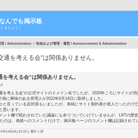
Tなんでも掲示板
をしましょう！
/ Administration
告知および管理・運営 / Announcement & Administration
共交通を考える会”は関係ありません。
細検索
通を考える会”は関係ありません。
13
に反対し公共交通を考える会”の公式サイトのドメイン名でしたが、2020年ごろにサイト
画に興味のある管理人が2022年6月14日に取得しました。
かと言っている反対派もいましたが、単純にサイト契約者が老人だったので
と思います。
メント欄で戦わされていた議論にも余りついていけていませんが、LRTの歴
 で見られたのは、表紙へのコメントだけで、掲示板ページのコメント欄は記録され
年6月14日(火) 22:23 ], 累計 1 回