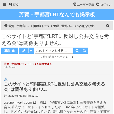
FAQ
ユーザー登録
ログイン
芳賀・宇都宮LRTなんでも掲示板
検
芳賀・宇都宮LRT、ライトライン研究
掲示板トップ
管理・運営 / Administration
告知および管理・運営 / Announcement & Administration
索
このサイトと”宇都宮LRTに反対し公共交通を考
える会”は関係ありません。
検索
詳細検索
閉鎖
2 件の記事 • ページ
1
／
1
芳賀・宇都宮LRTライトライン研究管理人
Site Admin
このサイトと”宇都宮LRTに反対し公共交通を考える
会”は関係ありません。
投
2022年6月14日(火) 22:13
稿
記
utsunomiya-lrt.com は、前は、”宇都宮LRTに反対し公共交通を考える
事
会”の公式サイトのドメイン名でしたが、2020年ごろにサイトが消滅
し、ドメイン名が失効していて、誰も取らなかったので、芳賀・宇都宮