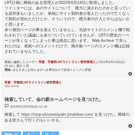
LRT計画に興味のある管理人が2022年6月14日に取得しました。
ツイッターには、会のサイトについて、権力に潰されたのかと言ってい
る反対派もいましたが、単純にサイト契約者が老人だったので亡くなっ
て契約が切れただけとか、そういうので、権力者の介入とやらはないか
と思います。
余り個別ページの事を覚えていませんし、当該サイトのコメント欄で戦
わされていた議論にも余りついていけていませんが、LRTの歴史の一ペ
ージが失くなってしまった事は残念に思います。 Web Archive で見ら
れたのは、表紙へのコメントだけで、掲示板ページのコメント欄は記録
されていませんでした。
最後に編集したユーザー
芳賀・宇都宮LRTライトライン研究管理人
[ 2022年6月14日(火)
22:23 ], 累計 1 回
理由:
みなさまにお知らせすべき事項なので告知トピックに変更。
芳賀・宇都宮LRTライトライン研究管理人
Site Admin
検索していて、会の新ホームページを見つけた。
投
2024年12月03日(火) 11:18
稿
記
検索して
https://stop-utsunomiyalrt.jimdofree.com/
を見つけた。興味の
事
ある皆さんで行くのもいいかも。
閉鎖