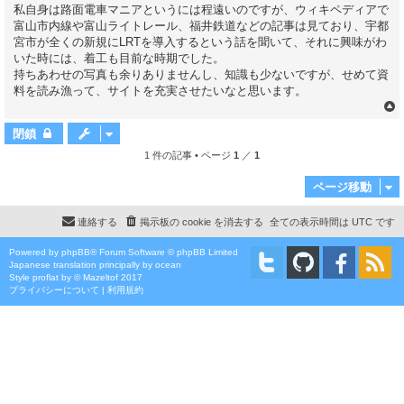
私自身は路面電車マニアというには程遠いのですが、ウィキペディアで
富山市内線や富山ライトレール、福井鉄道などの記事は見ており、宇都
宮市が全くの新規にLRTを導入するという話を聞いて、それに興味がわ
いた時には、着工も目前な時期でした。
持ちあわせの写真も余りありませんし、知識も少ないですが、せめて資
料を読み漁って、サイトを充実させたいなと思います。
閉鎖
1 件の記事 • ページ
1
／
1
ページ移動
連絡する
掲示板の cookie を消去する
全ての表示時間は
UTC
です
Powered by
phpBB
® Forum Software © phpBB Limited
Japanese translation principally by ocean
Style
proflat
by ©
Mazeltof
2017
プライバシーについて
|
利用規約