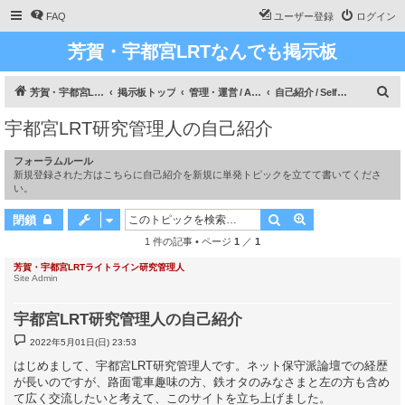
FAQ
ユーザー登録
ログイン
芳賀・宇都宮LRTなんでも掲示板
検
芳賀・宇都宮LRT、ライトライン研究
掲示板トップ
管理・運営 / Administration
自己紹介 / Self-Introduction
索
宇都宮LRT研究管理人の自己紹介
フォーラムルール
新規登録された方はこちらに自己紹介を新規に単発トピックを立てて書いてくださ
い。
検索
詳細検索
閉鎖
1 件の記事 • ページ
1
／
1
芳賀・宇都宮LRTライトライン研究管理人
Site Admin
宇都宮LRT研究管理人の自己紹介
投
2022年5月01日(日) 23:53
稿
記
はじめまして、宇都宮LRT研究管理人です。ネット保守派論壇での経歴
事
が長いのですが、路面電車趣味の方、鉄オタのみなさまと左の方も含め
て広く交流したいと考えて、このサイトを立ち上げました。