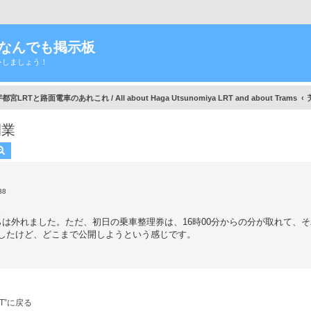
Tなんでも掲示板
をしましょう！
宮LRTと路面電車のあれこれ / All about Haga Utsunomiya LRT and about Trams
開業
索
詳細検索
38
。
は外れました。ただ、初日の乗車整理券は、16時00分からの分が取れて、
したけど、どこまで公開しようという感じです。
LRT”に戻る