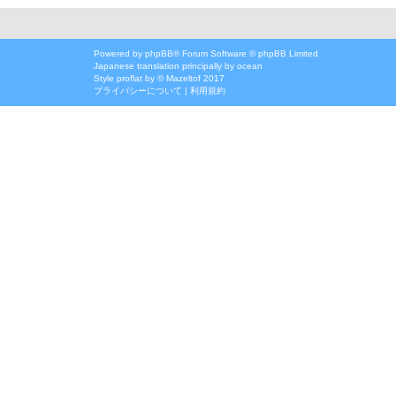
Powered by
phpBB
® Forum Software © phpBB Limited
Japanese translation principally by ocean
Style
proflat
by ©
Mazeltof
2017
プライバシーについて
|
利用規約