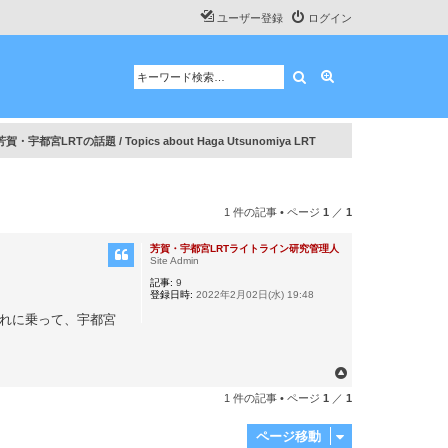
ユーザー登録
ログイン
検索
詳細検索
芳賀・宇都宮LRTの話題 / Topics about Haga Utsunomiya LRT
1 件の記事 • ページ
1
／
1
芳賀・宇都宮LRTライトライン研究管理人
Site Admin
記事:
9
登録日時:
2022年2月02日(水) 19:48
それに乗って、宇都宮
ペ
ー
1 件の記事 • ページ
1
／
1
ジ
ト
ページ移動
ッ