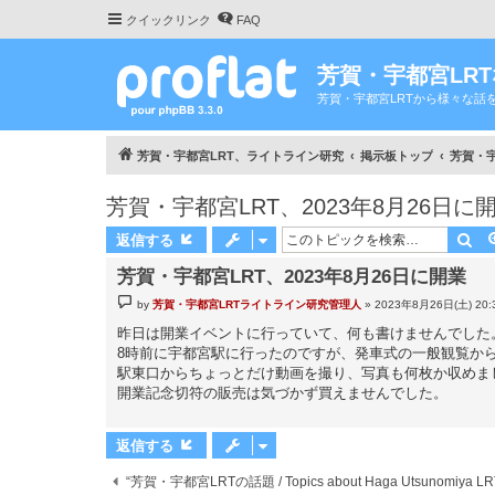
クイックリンク
FAQ
芳賀・宇都宮LR
芳賀・宇都宮LRTから様々な話
芳賀・宇都宮LRT、ライトライン研究
掲示板トップ
芳賀・宇都
芳賀・宇都宮LRT、2023年8月26日に
検
返信する
芳賀・宇都宮LRT、2023年8月26日に開業
投
by
芳賀・宇都宮LRTライトライン研究管理人
»
2023年8月26日(土) 20:
稿
記
昨日は開業イベントに行っていて、何も書けませんでした
事
8時前に宇都宮駅に行ったのですが、発車式の一般観覧から
駅東口からちょっとだけ動画を撮り、写真も何枚か収めま
開業記念切符の販売は気づかず買えませんでした。
返信する
“芳賀・宇都宮LRTの話題 / Topics about Haga Utsunomiya 