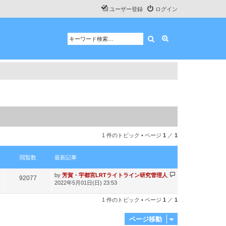
ユーザー登録
ログイン
検索
詳細検索
1 件のトピック • ページ
1
／
1
閲覧数
最新記事
最
by
芳賀・宇都宮LRTライトライン研究管理人
閲
92077
新
2022年5月01日(日) 23:53
記
覧
事
1 件のトピック • ページ
1
／
1
数
ページ移動