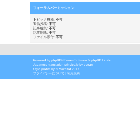
フォーラムパーミッション
トピック投稿:
不可
返信投稿:
不可
記事編集:
不可
記事削除:
不可
ファイル添付:
不可
Powered by
phpBB
® Forum Software © phpBB Limited
Japanese translation principally by ocean
Style
proflat
by ©
Mazeltof
2017
プライバシーについて
|
利用規約