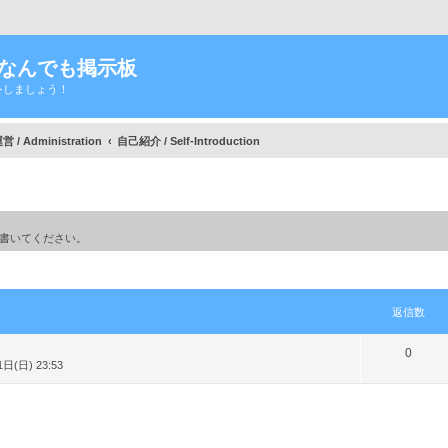
Tなんでも掲示板
をしましょう！
/ Administration
自己紹介 / Self-Introduction
書いてください。
細検索
返信数
返
0
日(日) 23:53
信
数