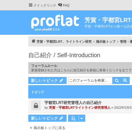
クイックリンク
FAQ
芳賀・宇都宮LR
芳賀・宇都宮LRTから様々な話
芳賀・宇都宮LRT、ライトライン研究
掲示板トップ
管理・運営 
自己紹介 / Self-Introduction
フォーラムルール
新規登録された方はこちらに自己紹介を新規に単発トピックを立てて
検索
詳
新しいトピック
トピック
宇都宮LRT研究管理人の自己紹介
by
芳賀・宇都宮LRTライトライン研究管理人
»
2022年5月01
新しいトピック
掲示板トップに戻る