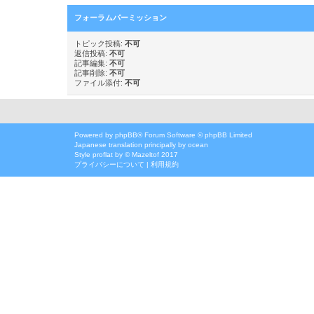
フォーラムパーミッション
トピック投稿:
不可
返信投稿:
不可
記事編集:
不可
記事削除:
不可
ファイル添付:
不可
Powered by
phpBB
® Forum Software © phpBB Limited
Japanese translation principally by ocean
Style
proflat
by ©
Mazeltof
2017
プライバシーについて
|
利用規約