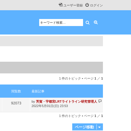
ユーザー登録
ログイン
検索
詳細検索
1 件のトピック • ページ
1
／
1
閲覧数
最新記事
最
by
芳賀・宇都宮LRTライトライン研究管理人
閲
92073
新
2022年5月01日(日) 23:53
記
覧
事
1 件のトピック • ページ
1
／
1
数
ページ移動