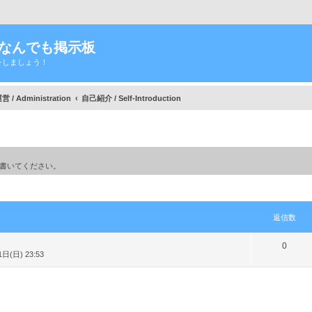
Tなんでも掲示板
をしましょう！
/ Administration
自己紹介 / Self-Introduction
書いてください。
細検索
返信数
返
0
日(日) 23:53
信
数