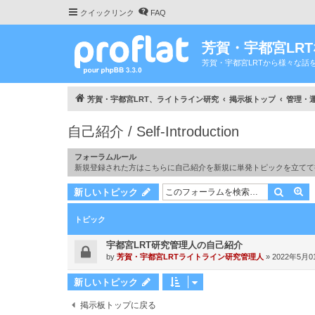
クイックリンク
FAQ
芳賀・宇都宮LR
芳賀・宇都宮LRTから様々な話
芳賀・宇都宮LRT、ライトライン研究
掲示板トップ
管理・運営 
自己紹介 / Self-Introduction
フォーラムルール
新規登録された方はこちらに自己紹介を新規に単発トピックを立てて
検索
詳
新しいトピック
トピック
宇都宮LRT研究管理人の自己紹介
by
芳賀・宇都宮LRTライトライン研究管理人
»
2022年5月01
新しいトピック
掲示板トップに戻る