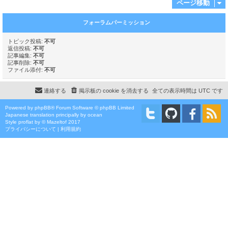
ページ移動
フォーラムパーミッション
トピック投稿:
不可
返信投稿:
不可
記事編集:
不可
記事削除:
不可
ファイル添付:
不可
連絡する
掲示板の cookie を消去する
全ての表示時間は
UTC
です
Powered by
phpBB
® Forum Software © phpBB Limited
Japanese translation principally by ocean
Style
proflat
by ©
Mazeltof
2017
プライバシーについて
|
利用規約