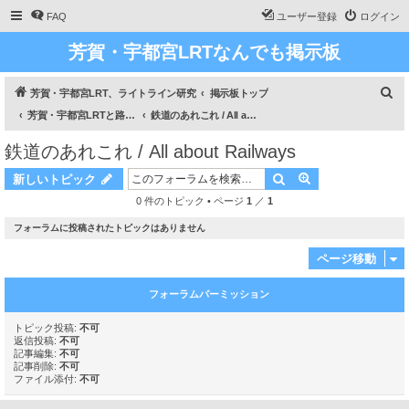
FAQ
ユーザー登録
ログイン
芳賀・宇都宮LRTなんでも掲示板
検
芳賀・宇都宮LRT、ライトライン研究
掲示板トップ
索
芳賀・宇都宮LRTと路面電車のあれこれ / All about Haga Utsunomiya LRT and about Trams
鉄道のあれこれ / All about Railways
鉄道のあれこれ / All about Railways
検索
詳細検索
新しいトピック
0 件のトピック • ページ
1
／
1
フォーラムに投稿されたトピックはありません
ページ移動
フォーラムパーミッション
トピック投稿:
不可
返信投稿:
不可
記事編集:
不可
記事削除:
不可
ファイル添付:
不可