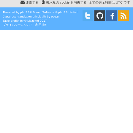
連絡する
掲示板の cookie を消去する
全ての表示時間は
UTC
です
Powered by
phpBB
® Forum Software © phpBB Limited
Japanese translation principally by ocean
Style
proflat
by ©
Mazeltof
2017
プライバシーについて
|
利用規約