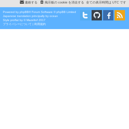
連絡する
掲示板の cookie を消去する
全ての表示時間は
UTC
です
Powered by
phpBB
® Forum Software © phpBB Limited
Japanese translation principally by ocean
Style
proflat
by ©
Mazeltof
2017
プライバシーについて
|
利用規約