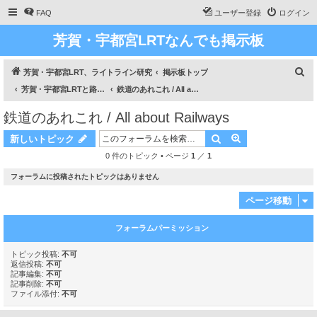
FAQ
ユーザー登録
ログイン
芳賀・宇都宮LRTなんでも掲示板
検
芳賀・宇都宮LRT、ライトライン研究
掲示板トップ
索
芳賀・宇都宮LRTと路面電車のあれこれ / All about Haga Utsunomiya LRT and about Trams
鉄道のあれこれ / All about Railways
鉄道のあれこれ / All about Railways
検索
詳細検索
新しいトピック
0 件のトピック • ページ
1
／
1
フォーラムに投稿されたトピックはありません
ページ移動
フォーラムパーミッション
トピック投稿:
不可
返信投稿:
不可
記事編集:
不可
記事削除:
不可
ファイル添付:
不可