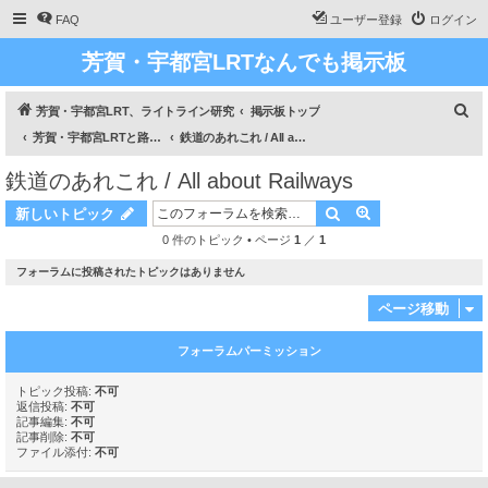
FAQ
ユーザー登録
ログイン
芳賀・宇都宮LRTなんでも掲示板
検
芳賀・宇都宮LRT、ライトライン研究
掲示板トップ
索
芳賀・宇都宮LRTと路面電車のあれこれ / All about Haga Utsunomiya LRT and about Trams
鉄道のあれこれ / All about Railways
鉄道のあれこれ / All about Railways
検索
詳細検索
新しいトピック
0 件のトピック • ページ
1
／
1
フォーラムに投稿されたトピックはありません
ページ移動
フォーラムパーミッション
トピック投稿:
不可
返信投稿:
不可
記事編集:
不可
記事削除:
不可
ファイル添付:
不可