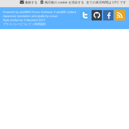
連絡する
掲示板の cookie を消去する
全ての表示時間は
UTC
です
Powered by
phpBB
® Forum Software © phpBB Limited
Japanese translation principally by ocean
Style
proflat
by ©
Mazeltof
2017
プライバシーについて
|
利用規約