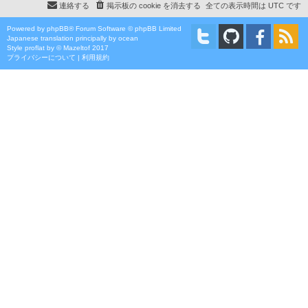
連絡する
掲示板の cookie を消去する
全ての表示時間は
UTC
です
Powered by
phpBB
® Forum Software © phpBB Limited
Japanese translation principally by ocean
Style
proflat
by ©
Mazeltof
2017
プライバシーについて
|
利用規約