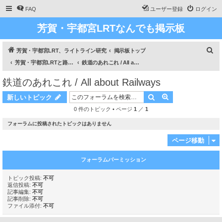
FAQ
ユーザー登録
ログイン
芳賀・宇都宮LRTなんでも掲示板
検
芳賀・宇都宮LRT、ライトライン研究
掲示板トップ
索
芳賀・宇都宮LRTと路面電車のあれこれ / All about Haga Utsunomiya LRT and about Trams
鉄道のあれこれ / All about Railways
鉄道のあれこれ / All about Railways
検索
詳細検索
新しいトピック
0 件のトピック • ページ
1
／
1
フォーラムに投稿されたトピックはありません
ページ移動
フォーラムパーミッション
トピック投稿:
不可
返信投稿:
不可
記事編集:
不可
記事削除:
不可
ファイル添付:
不可