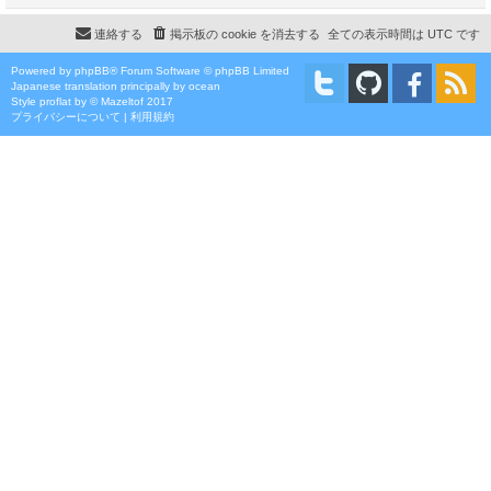
連絡する
掲示板の cookie を消去する
全ての表示時間は
UTC
です
Powered by
phpBB
® Forum Software © phpBB Limited
Japanese translation principally by ocean
Style
proflat
by ©
Mazeltof
2017
プライバシーについて
|
利用規約