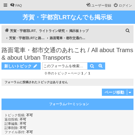
FAQ
ユーザー登録
ログイン
芳賀・宇都宮LRTなんでも掲示板
検
芳賀・宇都宮LRT、ライトライン研究
掲示板トップ
索
芳賀・宇都宮LRTと路面電車のあれこれ / All about Haga Utsunomiya LRT and about Trams
路面電車・都市交通のあれこれ / All about Trams & about Urban Transports
路面電車・都市交通のあれこれ / All about Trams
& about Urban Transports
検索
詳細検索
新しいトピック
0 件のトピック • ページ
1
／
1
フォーラムに投稿されたトピックはありません
ページ移動
フォーラムパーミッション
トピック投稿:
不可
返信投稿:
不可
記事編集:
不可
記事削除:
不可
ファイル添付:
不可