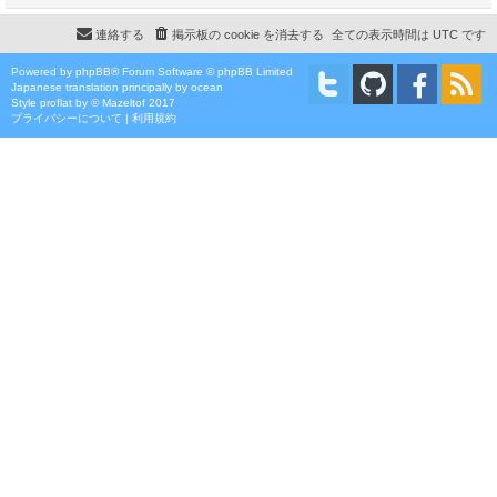
連絡する
掲示板の cookie を消去する
全ての表示時間は
UTC
です
Powered by
phpBB
® Forum Software © phpBB Limited
Japanese translation principally by ocean
Style
proflat
by ©
Mazeltof
2017
プライバシーについて
|
利用規約