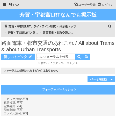
FAQ
ユーザー登録
ログイン
芳賀・宇都宮LRTなんでも掲示板
検
芳賀・宇都宮LRT、ライトライン研究
掲示板トップ
索
芳賀・宇都宮LRTと路面電車のあれこれ / All about Haga Utsunomiya LRT and about Trams
路面電車・都市交通のあれこれ / All about Trams & about Urban Transports
路面電車・都市交通のあれこれ / All about Trams
& about Urban Transports
検索
詳細検索
新しいトピック
0 件のトピック • ページ
1
／
1
フォーラムに投稿されたトピックはありません
ページ移動
フォーラムパーミッション
トピック投稿:
不可
返信投稿:
不可
記事編集:
不可
記事削除:
不可
ファイル添付:
不可