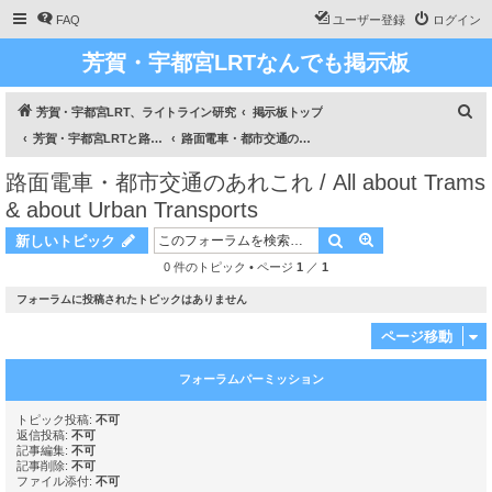
FAQ
ユーザー登録
ログイン
芳賀・宇都宮LRTなんでも掲示板
検
芳賀・宇都宮LRT、ライトライン研究
掲示板トップ
索
芳賀・宇都宮LRTと路面電車のあれこれ / All about Haga Utsunomiya LRT and about Trams
路面電車・都市交通のあれこれ / All about Trams & about Urban Transports
路面電車・都市交通のあれこれ / All about Trams
& about Urban Transports
検索
詳細検索
新しいトピック
0 件のトピック • ページ
1
／
1
フォーラムに投稿されたトピックはありません
ページ移動
フォーラムパーミッション
トピック投稿:
不可
返信投稿:
不可
記事編集:
不可
記事削除:
不可
ファイル添付:
不可