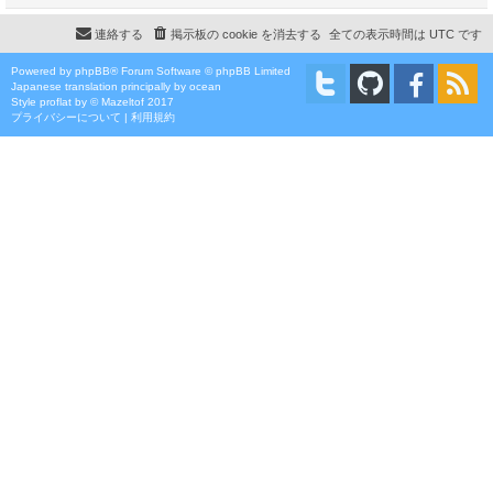
連絡する
掲示板の cookie を消去する
全ての表示時間は
UTC
です
Powered by
phpBB
® Forum Software © phpBB Limited
Japanese translation principally by ocean
Style
proflat
by ©
Mazeltof
2017
プライバシーについて
|
利用規約