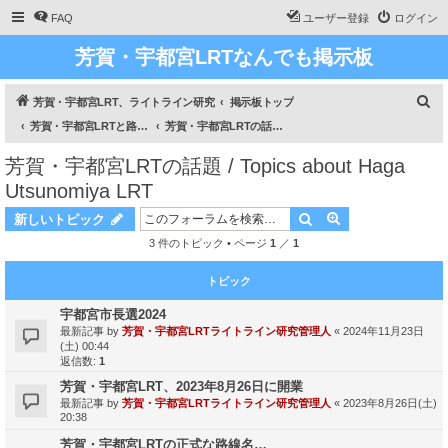
FAQ
ユーザー登録
ログイン
芳賀・宇都宮LRTなんでも掲示板
検
芳賀・宇都宮LRT、ライトライン研究
掲示板トップ
索
芳賀・宇都宮LRTと路面電車のあれこれ / All about Haga Utsunomiya LRT and about Trams
芳賀・宇都宮LRTの話題 / Topics about Haga Utsunomiya LRT
芳賀・宇都宮LRTの話題 / Topics about Haga
Utsunomiya LRT
検索
詳細検索
新しいトピック
3 件のトピック • ページ
1
／
1
トピック
宇都宮市長選2024
最新記事 by
芳賀・宇都宮LRTライトライン研究管理人
«
2024年11月23日
(土) 00:44
返信数:
1
芳賀・宇都宮LRT、2023年8月26日に開業
最新記事 by
芳賀・宇都宮LRTライトライン研究管理人
«
2023年8月26日(土)
20:38
芳賀・宇都宮LRTの正式な路線名…