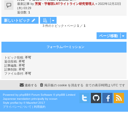
最新記事 by
芳賀・宇都宮LRTライトライン研究管理人
«
2022年12月22日
(木) 03:29
返信数:
1
新しいトピック
3 件のトピック • ページ
1
／
1
ページ移動
フォーラムパーミッション
トピック投稿:
不可
返信投稿:
不可
記事編集:
不可
記事削除:
不可
ファイル添付:
不可
連絡する
掲示板の cookie を消去する
全ての表示時間は
UTC
です
Powered by
phpBB
® Forum Software © phpBB Limited
Japanese translation principally by ocean
Style
proflat
by ©
Mazeltof
2017
プライバシーについて
|
利用規約