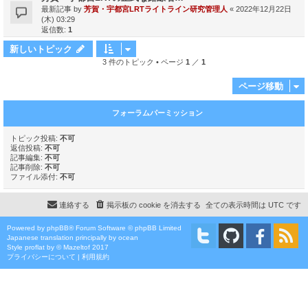
最新記事 by
芳賀・宇都宮LRTライトライン研究管理人
«
2022年12月22日
(木) 03:29
返信数:
1
新しいトピック
3 件のトピック • ページ
1
／
1
ページ移動
フォーラムパーミッション
トピック投稿:
不可
返信投稿:
不可
記事編集:
不可
記事削除:
不可
ファイル添付:
不可
連絡する
掲示板の cookie を消去する
全ての表示時間は
UTC
です
Powered by
phpBB
® Forum Software © phpBB Limited
Japanese translation principally by ocean
Style
proflat
by ©
Mazeltof
2017
プライバシーについて
|
利用規約