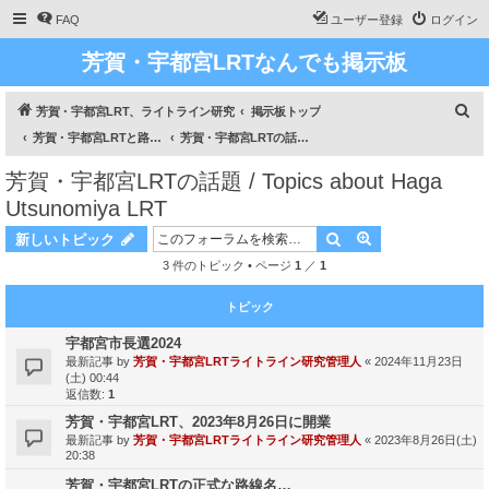
FAQ
ユーザー登録
ログイン
芳賀・宇都宮LRTなんでも掲示板
検
芳賀・宇都宮LRT、ライトライン研究
掲示板トップ
索
芳賀・宇都宮LRTと路面電車のあれこれ / All about Haga Utsunomiya LRT and about Trams
芳賀・宇都宮LRTの話題 / Topics about Haga Utsunomiya LRT
芳賀・宇都宮LRTの話題 / Topics about Haga
Utsunomiya LRT
検索
詳細検索
新しいトピック
3 件のトピック • ページ
1
／
1
トピック
宇都宮市長選2024
最新記事 by
芳賀・宇都宮LRTライトライン研究管理人
«
2024年11月23日
(土) 00:44
返信数:
1
芳賀・宇都宮LRT、2023年8月26日に開業
最新記事 by
芳賀・宇都宮LRTライトライン研究管理人
«
2023年8月26日(土)
20:38
芳賀・宇都宮LRTの正式な路線名…