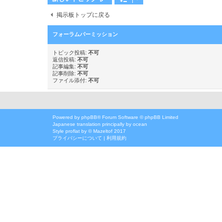
掲示板トップに戻る
フォーラムパーミッション
トピック投稿:
不可
返信投稿:
不可
記事編集:
不可
記事削除:
不可
ファイル添付:
不可
Powered by
phpBB
® Forum Software © phpBB Limited
Japanese translation principally by ocean
Style
proflat
by ©
Mazeltof
2017
プライバシーについて
|
利用規約