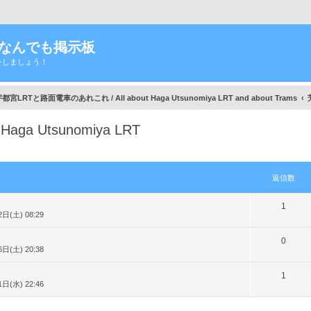
Tなんでも掲示板
をしましょう！
宮LRTと路面電車のあれこれ / All about Haga Utsunomiya LRT and about Trams
aga Utsunomiya LRT
細検索
返信数
返
1
日(土) 08:29
信
返
0
数
日(土) 20:38
信
返
1
数
日(水) 22:46
信
数