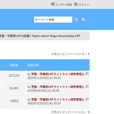
ユーザー登録
ログイン
検索
詳細検索
芳賀・宇都宮LRTの話題 / Topics about Haga Utsunomiya LRT
3 件のトピック • ページ
1
／
1
閲覧数
最新記事
最
by
芳賀・宇都宮LRTライトライン研究管理人
閲
107154
新
2024年11月23日(土) 00:44
記
覧
事
最
by
芳賀・宇都宮LRTライトライン研究管理人
閲
61465
数
新
2023年8月26日(土) 20:38
記
覧
事
最
by
芳賀・宇都宮LRTライトライン研究管理人
閲
72815
数
新
2022年12月22日(木) 03:29
記
覧
事
3 件のトピック • ページ
1
／
1
数