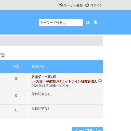
ユーザー登録
ログイン
検索
詳細検索
ms
記事
最新記事
最
佐藤栄一市長6選
記
5
新
最
by
芳賀・宇都宮LRTライトライン研究管理人
記
新
事
2024年11月23日(土) 00:44
事
記
投稿記事なし
事
記
0
事
投稿記事なし
記
0
事
ページ移動