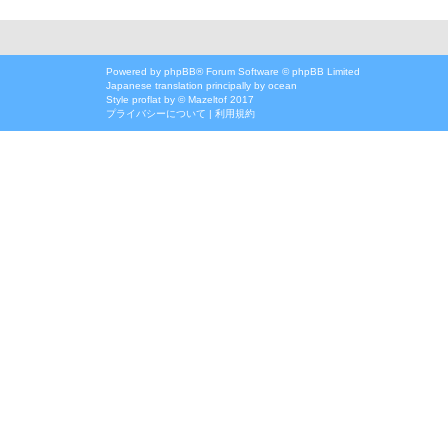
Powered by
phpBB
® Forum Software © phpBB Limited
Japanese translation principally by ocean
Style
proflat
by ©
Mazeltof
2017
プライバシーについて
|
利用規約