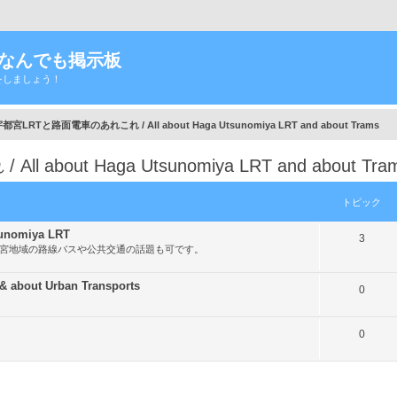
Tなんでも掲示板
をしましょう！
宮LRTと路面電車のあれこれ / All about Haga Utsunomiya LRT and about Trams
out Haga Utsunomiya LRT and about Tra
トピック
nomiya LRT
ト
3
都宮地域の路線バスや公共交通の話題も可です。
ピ
ッ
out Urban Transports
ト
0
ク
ピ
ト
0
ッ
ピ
ク
ッ