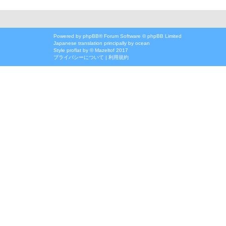
Powered by
phpBB
® Forum Software © phpBB Limited
Japanese translation principally by ocean
Style
proflat
by ©
Mazeltof
2017
プライバシーについて
|
利用規約