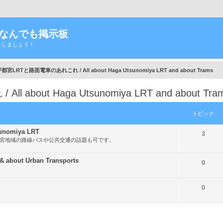
Tなんでも掲示板
をしましょう！
宮LRTと路面電車のあれこれ / All about Haga Utsunomiya LRT and about Trams
out Haga Utsunomiya LRT and about Tra
トピック
nomiya LRT
ト
3
都宮地域の路線バスや公共交通の話題も可です。
ピ
ッ
out Urban Transports
ト
0
ク
ピ
ト
0
ッ
ピ
ク
ッ