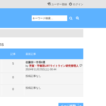
ユーザー登録
ログイン
検索
詳細検索
ms
記事
最新記事
最
佐藤栄一市長6選
記
5
新
最
by
芳賀・宇都宮LRTライトライン研究管理人
記
新
事
2024年11月23日(土) 00:44
事
記
投稿記事なし
事
記
0
事
投稿記事なし
記
0
事
ページ移動