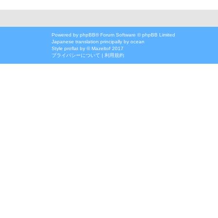
Powered by
phpBB
® Forum Software © phpBB Limited
Japanese translation principally by ocean
Style
proflat
by ©
Mazeltof
2017
プライバシーについて
|
利用規約