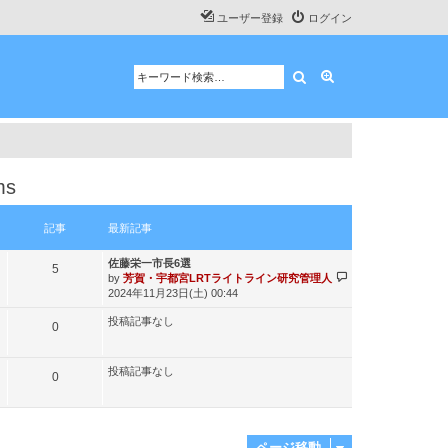
ユーザー登録
ログイン
検索
詳細検索
ms
記事
最新記事
最
佐藤栄一市長6選
記
5
新
最
by
芳賀・宇都宮LRTライトライン研究管理人
記
新
事
2024年11月23日(土) 00:44
事
記
投稿記事なし
事
記
0
事
投稿記事なし
記
0
事
ページ移動