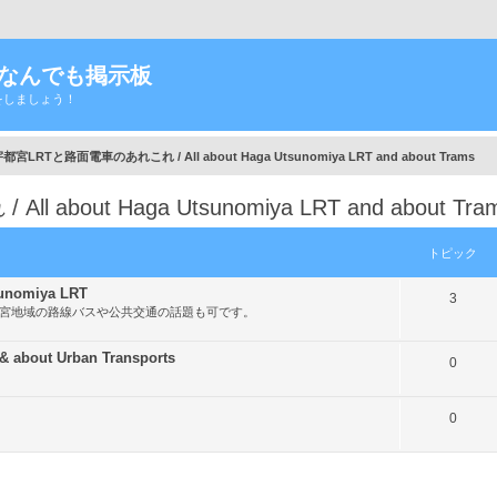
Tなんでも掲示板
をしましょう！
宮LRTと路面電車のあれこれ / All about Haga Utsunomiya LRT and about Trams
out Haga Utsunomiya LRT and about Tra
トピック
nomiya LRT
ト
3
都宮地域の路線バスや公共交通の話題も可です。
ピ
ッ
out Urban Transports
ト
0
ク
ピ
ト
0
ッ
ピ
ク
ッ