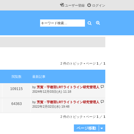
ユーザー登録
ログイン
検索
詳細検索
2 件のトピック • ページ
1
／
1
閲覧数
最新記事
最
by
芳賀・宇都宮LRTライトライン研究管理人
閲
109115
新
2024年12月03日(火) 11:18
記
覧
事
最
by
芳賀・宇都宮LRTライトライン研究管理人
閲
64363
数
新
2022年2月02日(水) 19:48
記
覧
事
2 件のトピック • ページ
1
／
1
数
ページ移動