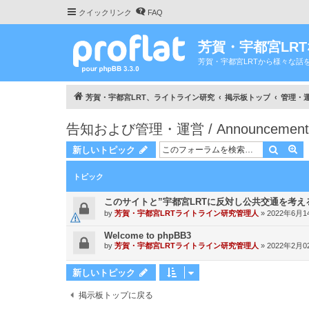
クイックリンク
FAQ
芳賀・宇都宮LR
芳賀・宇都宮LRTから様々な話
芳賀・宇都宮LRT、ライトライン研究
掲示板トップ
管理・運営 
告知および管理・運営 / Announcement & A
検索
詳
新しいトピック
トピック
このサイトと”宇都宮LRTに反対し公共交通を考え
by
芳賀・宇都宮LRTライトライン研究管理人
»
2022年6月14
Welcome to phpBB3
by
芳賀・宇都宮LRTライトライン研究管理人
»
2022年2月02
新しいトピック
掲示板トップに戻る