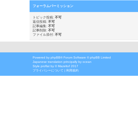
フォーラムパーミッション
トピック投稿:
不可
返信投稿:
不可
記事編集:
不可
記事削除:
不可
ファイル添付:
不可
Powered by
phpBB
® Forum Software © phpBB Limited
Japanese translation principally by ocean
Style
proflat
by ©
Mazeltof
2017
プライバシーについて
|
利用規約