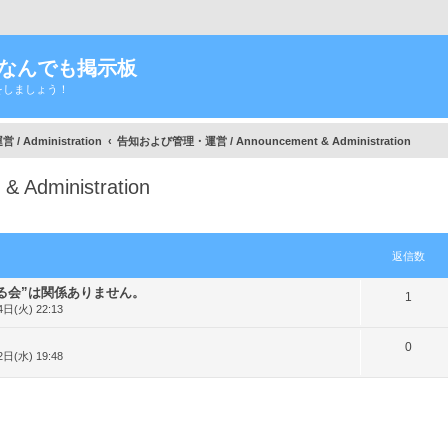
Tなんでも掲示板
をしましょう！
/ Administration
告知および管理・運営 / Announcement & Administration
dministration
細検索
返信数
る会”は関係ありません。
返
1
日(火) 22:13
信
返
0
数
日(水) 19:48
信
数