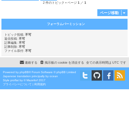
2 件のトピック • ページ
1
／
1
ページ移動
フォーラムパーミッション
トピック投稿:
不可
返信投稿:
不可
記事編集:
不可
記事削除:
不可
ファイル添付:
不可
連絡する
掲示板の cookie を消去する
全ての表示時間は
UTC
です
Powered by
phpBB
® Forum Software © phpBB Limited
Japanese translation principally by ocean
Style
proflat
by ©
Mazeltof
2017
プライバシーについて
|
利用規約