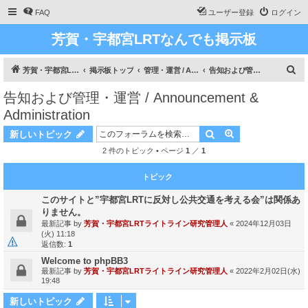
FAQ
ユーザー登録
ログイン
芳賀・宇都宮LRTなんでも掲示板
検
芳賀・宇都宮LRT、ライトライン研究
掲示板トップ
管理・運営 / Administration
告知および管理・運営 / Announcement & Administration
索
告知および管理・運営 / Announcement &
Administration
検索
詳細検索
新しいトピック
2 件のトピック • ページ
1
／
1
トピック
このサイトと”宇都宮LRTに反対し公共交通を考える会”は関係あ
りません。
最新記事 by
芳賀・宇都宮LRTライトライン研究管理人
«
2024年12月03日
(火) 11:18
返信数:
1
Welcome to phpBB3
最新記事 by
芳賀・宇都宮LRTライトライン研究管理人
«
2022年2月02日(水)
19:48
新しいトピック