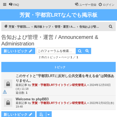
FAQ
ユーザー登録
ログイン
芳賀・宇都宮LRTなんでも掲示板
検
芳賀・宇都宮LRT、ライトライン研究
掲示板トップ
管理・運営 / Administration
告知および管理・運営 / Announcement & Administration
索
告知および管理・運営 / Announcement &
Administration
検索
詳細検索
新しいトピック
2 件のトピック • ページ
1
／
1
トピック
このサイトと”宇都宮LRTに反対し公共交通を考える会”は関係あ
りません。
最新記事 by
芳賀・宇都宮LRTライトライン研究管理人
«
2024年12月03日
(火) 11:18
返信数:
1
Welcome to phpBB3
最新記事 by
芳賀・宇都宮LRTライトライン研究管理人
«
2022年2月02日(水)
19:48
新しいトピック