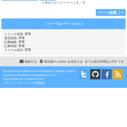
2 件のトピック • ページ
1
／
1
ページ移動
フォーラムパーミッション
トピック投稿:
不可
返信投稿:
不可
記事編集:
不可
記事削除:
不可
ファイル添付:
不可
連絡する
掲示板の cookie を消去する
全ての表示時間は
UTC
です
Powered by
phpBB
® Forum Software © phpBB Limited
Japanese translation principally by ocean
Style
proflat
by ©
Mazeltof
2017
プライバシーについて
|
利用規約