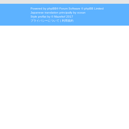
Powered by
phpBB
® Forum Software © phpBB Limited
Japanese translation principally by ocean
Style
proflat
by ©
Mazeltof
2017
プライバシーについて
|
利用規約