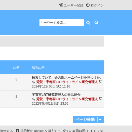
ユーザー登録
ログイン
検索
詳細検索
記事
最新記事
最
検索していて、会の新ホームページを見つけた。
記
3
新
最
by
芳賀・宇都宮LRTライトライン研究管理人
記
新
事
2024年12月03日(火) 11:18
事
記
最
宇都宮LRT研究管理人の自己紹介
事
記
1
新
最
by
芳賀・宇都宮LRTライトライン研究管理人
記
新
事
2022年5月01日(日) 23:53
事
記
事
ページ移動
連絡する
掲示板の cookie を消去する
全ての表示時間は
UTC
です