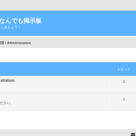
Tなんでも掲示板
をしましょう！
/ Administration
トピック
ration
ト
2
ピ
ッ
ト
1
ださい。
ク
ピ
ッ
ク