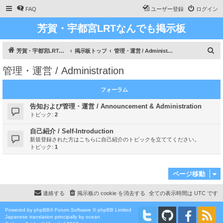
FAQ
ユーザー登録
ログイン
芳賀・宇都宮LRTなんでも掲示板
検
芳賀・宇都宮LRT、ライトライン研究
掲示板トップ
管理・運営 / Administration
索
管理・運営 / Administration
フォーラム
告知および管理・運営 / Announcement & Administration
トピック:
2
自己紹介 / Self-Introduction
新規登録された方はこちらに自己紹介のトピックを立ててください。
トピック:
1
ページ移動
連絡する
掲示板の cookie を消去する
全ての表示時間は
UTC
です
Powered by
phpBB
® Forum Software © phpBB Limited
Japanese translation principally by ocean