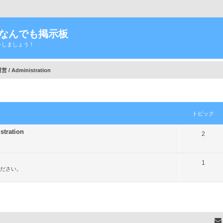
Tなんでも掲示板
をしましょう！
/ Administration
トピック
ration
ト
2
ピ
ッ
ト
1
ださい。
ク
ピ
ッ
ク