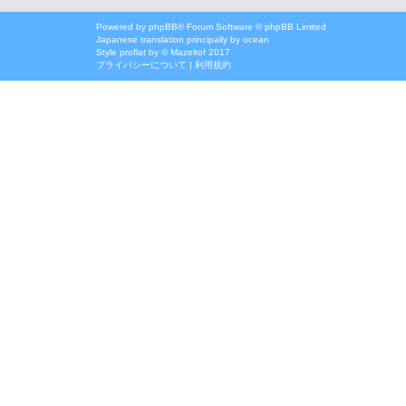
Powered by
phpBB
® Forum Software © phpBB Limited
Japanese translation principally by ocean
Style
proflat
by ©
Mazeltof
2017
プライバシーについて
|
利用規約