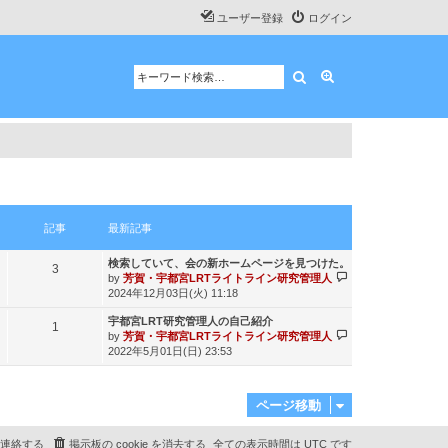
ユーザー登録
ログイン
検索
詳細検索
記事
最新記事
最
検索していて、会の新ホームページを見つけた。
記
3
新
最
by
芳賀・宇都宮LRTライトライン研究管理人
記
新
事
2024年12月03日(火) 11:18
事
記
最
宇都宮LRT研究管理人の自己紹介
事
記
1
新
最
by
芳賀・宇都宮LRTライトライン研究管理人
記
新
事
2022年5月01日(日) 23:53
事
記
事
ページ移動
連絡する
掲示板の cookie を消去する
全ての表示時間は
UTC
です