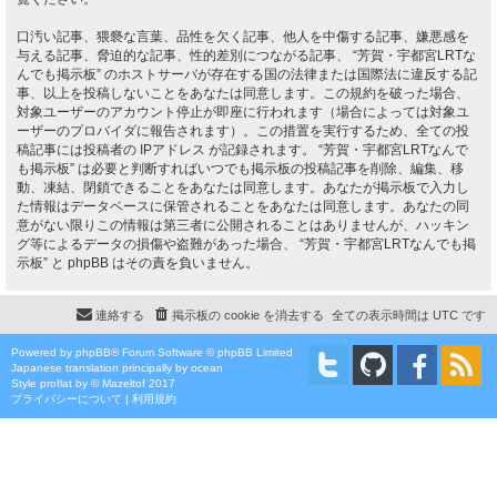
口汚い記事、猥褻な言葉、品性を欠く記事、他人を中傷する記事、嫌悪感を
与える記事、脅迫的な記事、性的差別につながる記事、 “芳賀・宇都宮LRTな
んでも掲示板” のホストサーバが存在する国の法律または国際法に違反する記
事、以上を投稿しないことをあなたは同意します。この規約を破った場合、
対象ユーザーのアカウント停止が即座に行われます（場合によっては対象ユ
ーザーのプロバイダに報告されます）。この措置を実行するため、全ての投
稿記事には投稿者の IPアドレス が記録されます。 “芳賀・宇都宮LRTなんで
も掲示板” は必要と判断すればいつでも掲示板の投稿記事を削除、編集、移
動、凍結、閉鎖できることをあなたは同意します。あなたが掲示板で入力し
た情報はデータベースに保管されることをあなたは同意します。あなたの同
意がない限りこの情報は第三者に公開されることはありませんが、ハッキン
グ等によるデータの損傷や盗難があった場合、 “芳賀・宇都宮LRTなんでも掲
示板” と phpBB はその責を負いません。
連絡する
掲示板の cookie を消去する
全ての表示時間は
UTC
です
Powered by
phpBB
® Forum Software © phpBB Limited
Japanese translation principally by ocean
Style
proflat
by ©
Mazeltof
2017
プライバシーについて
|
利用規約