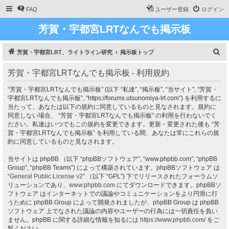
FAQ
ユーザー登録
ログイン
芳賀・宇都宮LRTなんでも掲示板
検
芳賀・宇都宮LRT、ライトライン研究
掲示板トップ
索
芳賀・宇都宮LRTなんでも掲示板 - 利用規約
“芳賀・宇都宮LRTなんでも掲示板” (以下 “私達”, “掲示板”, “当サイト”, “芳賀・
宇都宮LRTなんでも掲示板”, “https://forums.utsunomiya-lrt.com”) を利用するに
当たって、あなたは以下の規約に同意しているものと見なされます。規約に
同意しない場合、 “芳賀・宇都宮LRTなんでも掲示板” の利用を行わないでく
ださい。私達はいつでもこの規約を変更できます。更新・変更された後も “芳
賀・宇都宮LRTなんでも掲示板” を利用している間、あなたは常にこれらの規
約に同意しているものと見なされます。
当サイトは phpBB （以下 “phpBBソフトウェア”, “www.phpbb.com”, “phpBB
Group”, “phpBB Teams”) によって構築されています。phpBBソフトウェア は
“
General Public License v2
” （以下 “GPL”) 下でリリースされたフォーラムソ
リューションであり、
www.phpbb.com
にてダウンロードできます。phpBBソ
フトウェア はインターネットでの議論やコミュニケーションをより円滑に行
うために phpBB Group によって開発されましたが、phpBB Group は phpBB
ソフトウェア 上でなされた議論の内容やユーザーの行為には一切責任を負い
ません。phpBB に関する詳細な情報を知るには
https://www.phpbb.com/
をご
覧ください。