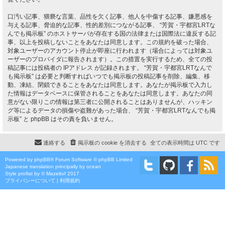
口汚い記事、猥褻な言葉、品性を欠く記事、他人を中傷する記事、嫌悪感を
与える記事、脅迫的な記事、性的差別につながる記事、 “芳賀・宇都宮LRTな
んでも掲示板” のホストサーバが存在する国の法律または国際法に違反する記
事、以上を投稿しないことをあなたは同意します。この規約を破った場合、
対象ユーザーのアカウント停止が即座に行われます（場合によっては対象ユ
ーザーのプロバイダに報告されます）。この措置を実行するため、全ての投
稿記事には投稿者の IPアドレス が記録されます。 “芳賀・宇都宮LRTなんで
も掲示板” は必要と判断すればいつでも掲示板の投稿記事を削除、編集、移
動、凍結、閉鎖できることをあなたは同意します。あなたが掲示板で入力し
た情報はデータベースに保管されることをあなたは同意します。あなたの同
意がない限りこの情報は第三者に公開されることはありませんが、ハッキン
グ等によるデータの損傷や盗難があった場合、 “芳賀・宇都宮LRTなんでも掲
示板” と phpBB はその責を負いません。
連絡する
掲示板の cookie を消去する
全ての表示時間は
UTC
です
Powered by
phpBB
® Forum Software © phpBB Limited
Japanese translation principally by ocean
Style
proflat
by ©
Mazeltof
2017
プライバシーについて
|
利用規約