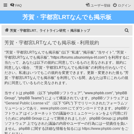
FAQ
ユーザー登録
ログイン
芳賀・宇都宮LRTなんでも掲示板
検
芳賀・宇都宮LRT、ライトライン研究
掲示板トップ
索
芳賀・宇都宮LRTなんでも掲示板 - 利用規約
“芳賀・宇都宮LRTなんでも掲示板” (以下 “私達”, “掲示板”, “当サイト”, “芳賀・
宇都宮LRTなんでも掲示板”, “https://forums.utsunomiya-lrt.com”) を利用するに
当たって、あなたは以下の規約に同意しているものと見なされます。規約に
同意しない場合、 “芳賀・宇都宮LRTなんでも掲示板” の利用を行わないでく
ださい。私達はいつでもこの規約を変更できます。更新・変更された後も “芳
賀・宇都宮LRTなんでも掲示板” を利用している間、あなたは常にこれらの規
約に同意しているものと見なされます。
当サイトは phpBB （以下 “phpBBソフトウェア”, “www.phpbb.com”, “phpBB
Group”, “phpBB Teams”) によって構築されています。phpBBソフトウェア は
“
General Public License v2
” （以下 “GPL”) 下でリリースされたフォーラムソ
リューションであり、
www.phpbb.com
にてダウンロードできます。phpBBソ
フトウェア はインターネットでの議論やコミュニケーションをより円滑に行
うために phpBB Group によって開発されましたが、phpBB Group は phpBB
ソフトウェア 上でなされた議論の内容やユーザーの行為には一切責任を負い
ません。phpBB に関する詳細な情報を知るには
https://www.phpbb.com/
をご
覧ください。