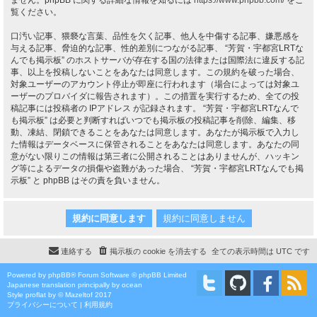
ません。phpBB に関する詳細な情報を知るには
https://www.phpbb.com/
をご
覧ください。
口汚い記事、猥褻な言葉、品性を欠く記事、他人を中傷する記事、嫌悪感を
与える記事、脅迫的な記事、性的差別につながる記事、 “芳賀・宇都宮LRTな
んでも掲示板” のホストサーバが存在する国の法律または国際法に違反する記
事、以上を投稿しないことをあなたは同意します。この規約を破った場合、
対象ユーザーのアカウント停止が即座に行われます（場合によっては対象ユ
ーザーのプロバイダに報告されます）。この措置を実行するため、全ての投
稿記事には投稿者の IPアドレス が記録されます。 “芳賀・宇都宮LRTなんで
も掲示板” は必要と判断すればいつでも掲示板の投稿記事を削除、編集、移
動、凍結、閉鎖できることをあなたは同意します。あなたが掲示板で入力し
た情報はデータベースに保管されることをあなたは同意します。あなたの同
意がない限りこの情報は第三者に公開されることはありませんが、ハッキン
グ等によるデータの損傷や盗難があった場合、 “芳賀・宇都宮LRTなんでも掲
示板” と phpBB はその責を負いません。
連絡する
掲示板の cookie を消去する
全ての表示時間は
UTC
です
Powered by
phpBB
® Forum Software © phpBB Limited
Japanese translation principally by ocean
Style
proflat
by ©
Mazeltof
2017
プライバシーについて
|
利用規約