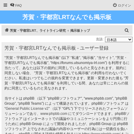
FAQ
ログイン
芳賀・宇都宮LRTなんでも掲示板
検
芳賀・宇都宮LRT、ライトライン研究
掲示板トップ
索
言語:
芳賀・宇都宮LRTなんでも掲示板 - ユーザー登録
“芳賀・宇都宮LRTなんでも掲示板” (以下 “私達”, “掲示板”, “当サイト”, “芳賀・
宇都宮LRTなんでも掲示板”, “https://forums.utsunomiya-lrt.com”) を利用するに
当たって、あなたは以下の規約に同意しているものと見なされます。規約に
同意しない場合、 “芳賀・宇都宮LRTなんでも掲示板” の利用を行わないでく
ださい。私達はいつでもこの規約を変更できます。更新・変更された後も “芳
賀・宇都宮LRTなんでも掲示板” を利用している間、あなたは常にこれらの規
約に同意しているものと見なされます。
当サイトは phpBB （以下 “phpBBソフトウェア”, “www.phpbb.com”, “phpBB
Group”, “phpBB Teams”) によって構築されています。phpBBソフトウェア は
“
General Public License v2
” （以下 “GPL”) 下でリリースされたフォーラムソ
リューションであり、
www.phpbb.com
にてダウンロードできます。phpBBソ
フトウェア はインターネットでの議論やコミュニケーションをより円滑に行
うために phpBB Group によって開発されましたが、phpBB Group は phpBB
ソフトウェア 上でなされた議論の内容やユーザーの行為には一切責任を負い