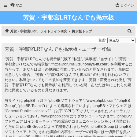
FAQ
ログイン
芳賀・宇都宮LRTなんでも掲示板
検
芳賀・宇都宮LRT、ライトライン研究
掲示板トップ
索
言語:
芳賀・宇都宮LRTなんでも掲示板 - ユーザー登録
“芳賀・宇都宮LRTなんでも掲示板” (以下 “私達”, “掲示板”, “当サイト”, “芳賀・
宇都宮LRTなんでも掲示板”, “https://forums.utsunomiya-lrt.com”) を利用するに
当たって、あなたは以下の規約に同意しているものと見なされます。規約に
同意しない場合、 “芳賀・宇都宮LRTなんでも掲示板” の利用を行わないでく
ださい。私達はいつでもこの規約を変更できます。更新・変更された後も “芳
賀・宇都宮LRTなんでも掲示板” を利用している間、あなたは常にこれらの規
約に同意しているものと見なされます。
当サイトは phpBB （以下 “phpBBソフトウェア”, “www.phpbb.com”, “phpBB
Group”, “phpBB Teams”) によって構築されています。phpBBソフトウェア は
“
General Public License v2
” （以下 “GPL”) 下でリリースされたフォーラムソ
リューションであり、
www.phpbb.com
にてダウンロードできます。phpBBソ
フトウェア はインターネットでの議論やコミュニケーションをより円滑に行
うために phpBB Group によって開発されましたが、phpBB Group は phpBB
ソフトウェア 上でなされた議論の内容やユーザーの行為には一切責任を負い