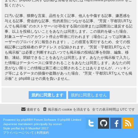
ません。phpBB に関する詳細な情報を知るには
https://www.phpbb.com/
をご
覧ください。
口汚い記事、猥褻な言葉、品性を欠く記事、他人を中傷する記事、嫌悪感を
与える記事、脅迫的な記事、性的差別につながる記事、 “芳賀・宇都宮LRTな
んでも掲示板” のホストサーバが存在する国の法律または国際法に違反する記
事、以上を投稿しないことをあなたは同意します。この規約を破った場合、
対象ユーザーのアカウント停止が即座に行われます（場合によっては対象ユ
ーザーのプロバイダに報告されます）。この措置を実行するため、全ての投
稿記事には投稿者の IPアドレス が記録されます。 “芳賀・宇都宮LRTなんで
も掲示板” は必要と判断すればいつでも掲示板の投稿記事を削除、編集、移
動、凍結、閉鎖できることをあなたは同意します。あなたが掲示板で入力し
た情報はデータベースに保管されることをあなたは同意します。あなたの同
意がない限りこの情報は第三者に公開されることはありませんが、ハッキン
グ等によるデータの損傷や盗難があった場合、 “芳賀・宇都宮LRTなんでも掲
示板” と phpBB はその責を負いません。
連絡する
掲示板の cookie を消去する
全ての表示時間は
UTC
です
Powered by
phpBB
® Forum Software © phpBB Limited
Japanese translation principally by ocean
Style
proflat
by ©
Mazeltof
2017
プライバシーについて
|
利用規約