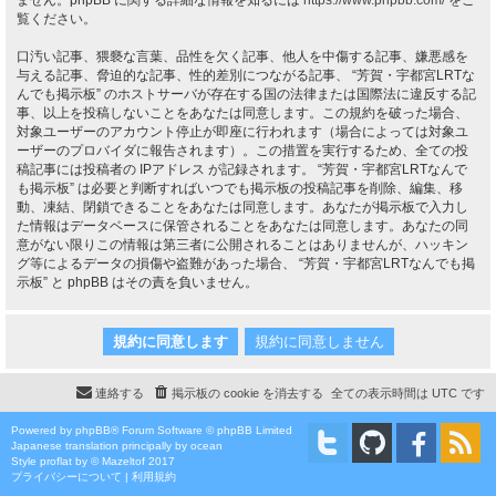
ません。phpBB に関する詳細な情報を知るには
https://www.phpbb.com/
をご
覧ください。
口汚い記事、猥褻な言葉、品性を欠く記事、他人を中傷する記事、嫌悪感を
与える記事、脅迫的な記事、性的差別につながる記事、 “芳賀・宇都宮LRTな
んでも掲示板” のホストサーバが存在する国の法律または国際法に違反する記
事、以上を投稿しないことをあなたは同意します。この規約を破った場合、
対象ユーザーのアカウント停止が即座に行われます（場合によっては対象ユ
ーザーのプロバイダに報告されます）。この措置を実行するため、全ての投
稿記事には投稿者の IPアドレス が記録されます。 “芳賀・宇都宮LRTなんで
も掲示板” は必要と判断すればいつでも掲示板の投稿記事を削除、編集、移
動、凍結、閉鎖できることをあなたは同意します。あなたが掲示板で入力し
た情報はデータベースに保管されることをあなたは同意します。あなたの同
意がない限りこの情報は第三者に公開されることはありませんが、ハッキン
グ等によるデータの損傷や盗難があった場合、 “芳賀・宇都宮LRTなんでも掲
示板” と phpBB はその責を負いません。
連絡する
掲示板の cookie を消去する
全ての表示時間は
UTC
です
Powered by
phpBB
® Forum Software © phpBB Limited
Japanese translation principally by ocean
Style
proflat
by ©
Mazeltof
2017
プライバシーについて
|
利用規約