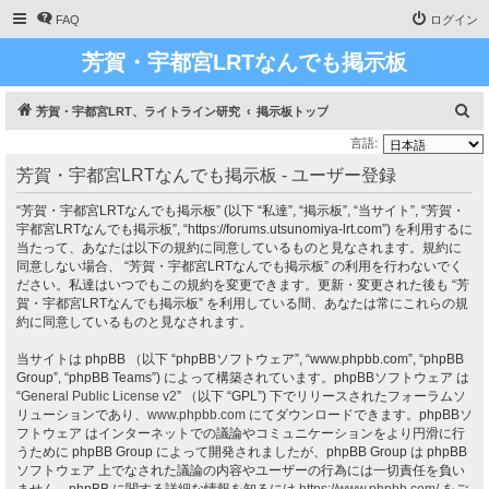
FAQ
ログイン
芳賀・宇都宮LRTなんでも掲示板
検
芳賀・宇都宮LRT、ライトライン研究
掲示板トップ
索
言語:
芳賀・宇都宮LRTなんでも掲示板 - ユーザー登録
“芳賀・宇都宮LRTなんでも掲示板” (以下 “私達”, “掲示板”, “当サイト”, “芳賀・
宇都宮LRTなんでも掲示板”, “https://forums.utsunomiya-lrt.com”) を利用するに
当たって、あなたは以下の規約に同意しているものと見なされます。規約に
同意しない場合、 “芳賀・宇都宮LRTなんでも掲示板” の利用を行わないでく
ださい。私達はいつでもこの規約を変更できます。更新・変更された後も “芳
賀・宇都宮LRTなんでも掲示板” を利用している間、あなたは常にこれらの規
約に同意しているものと見なされます。
当サイトは phpBB （以下 “phpBBソフトウェア”, “www.phpbb.com”, “phpBB
Group”, “phpBB Teams”) によって構築されています。phpBBソフトウェア は
“
General Public License v2
” （以下 “GPL”) 下でリリースされたフォーラムソ
リューションであり、
www.phpbb.com
にてダウンロードできます。phpBBソ
フトウェア はインターネットでの議論やコミュニケーションをより円滑に行
うために phpBB Group によって開発されましたが、phpBB Group は phpBB
ソフトウェア 上でなされた議論の内容やユーザーの行為には一切責任を負い