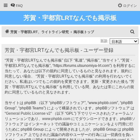
FAQ
ログイン
芳賀・宇都宮LRTなんでも掲示板
検
芳賀・宇都宮LRT、ライトライン研究
掲示板トップ
索
言語:
芳賀・宇都宮LRTなんでも掲示板 - ユーザー登録
“芳賀・宇都宮LRTなんでも掲示板” (以下 “私達”, “掲示板”, “当サイト”, “芳賀・
宇都宮LRTなんでも掲示板”, “https://forums.utsunomiya-lrt.com”) を利用するに
当たって、あなたは以下の規約に同意しているものと見なされます。規約に
同意しない場合、 “芳賀・宇都宮LRTなんでも掲示板” の利用を行わないでく
ださい。私達はいつでもこの規約を変更できます。更新・変更された後も “芳
賀・宇都宮LRTなんでも掲示板” を利用している間、あなたは常にこれらの規
約に同意しているものと見なされます。
当サイトは phpBB （以下 “phpBBソフトウェア”, “www.phpbb.com”, “phpBB
Group”, “phpBB Teams”) によって構築されています。phpBBソフトウェア は
“
General Public License v2
” （以下 “GPL”) 下でリリースされたフォーラムソ
リューションであり、
www.phpbb.com
にてダウンロードできます。phpBBソ
フトウェア はインターネットでの議論やコミュニケーションをより円滑に行
うために phpBB Group によって開発されましたが、phpBB Group は phpBB
ソフトウェア 上でなされた議論の内容やユーザーの行為には一切責任を負い