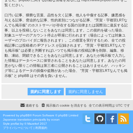
ません。phpBB に関する詳細な情報を知るには
https://www.phpbb.com/
をご
覧ください。
口汚い記事、猥褻な言葉、品性を欠く記事、他人を中傷する記事、嫌悪感を
与える記事、脅迫的な記事、性的差別につながる記事、 “芳賀・宇都宮LRTな
んでも掲示板” のホストサーバが存在する国の法律または国際法に違反する記
事、以上を投稿しないことをあなたは同意します。この規約を破った場合、
対象ユーザーのアカウント停止が即座に行われます（場合によっては対象ユ
ーザーのプロバイダに報告されます）。この措置を実行するため、全ての投
稿記事には投稿者の IPアドレス が記録されます。 “芳賀・宇都宮LRTなんで
も掲示板” は必要と判断すればいつでも掲示板の投稿記事を削除、編集、移
動、凍結、閉鎖できることをあなたは同意します。あなたが掲示板で入力し
た情報はデータベースに保管されることをあなたは同意します。あなたの同
意がない限りこの情報は第三者に公開されることはありませんが、ハッキン
グ等によるデータの損傷や盗難があった場合、 “芳賀・宇都宮LRTなんでも掲
示板” と phpBB はその責を負いません。
連絡する
掲示板の cookie を消去する
全ての表示時間は
UTC
です
Powered by
phpBB
® Forum Software © phpBB Limited
Japanese translation principally by ocean
Style
proflat
by ©
Mazeltof
2017
プライバシーについて
|
利用規約