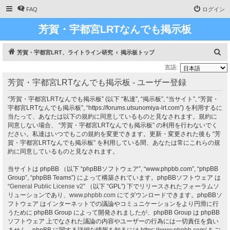
FAQ
ログイン
芳賀・宇都宮LRTなんでも掲示板
検
芳賀・宇都宮LRT、ライトライン研究
掲示板トップ
索
言語:
芳賀・宇都宮LRTなんでも掲示板 - ユーザー登録
“芳賀・宇都宮LRTなんでも掲示板” (以下 “私達”, “掲示板”, “当サイト”, “芳賀・
宇都宮LRTなんでも掲示板”, “https://forums.utsunomiya-lrt.com”) を利用するに
当たって、あなたは以下の規約に同意しているものと見なされます。規約に
同意しない場合、 “芳賀・宇都宮LRTなんでも掲示板” の利用を行わないでく
ださい。私達はいつでもこの規約を変更できます。更新・変更された後も “芳
賀・宇都宮LRTなんでも掲示板” を利用している間、あなたは常にこれらの規
約に同意しているものと見なされます。
当サイトは phpBB （以下 “phpBBソフトウェア”, “www.phpbb.com”, “phpBB
Group”, “phpBB Teams”) によって構築されています。phpBBソフトウェア は
“
General Public License v2
” （以下 “GPL”) 下でリリースされたフォーラムソ
リューションであり、
www.phpbb.com
にてダウンロードできます。phpBBソ
フトウェア はインターネットでの議論やコミュニケーションをより円滑に行
うために phpBB Group によって開発されましたが、phpBB Group は phpBB
ソフトウェア 上でなされた議論の内容やユーザーの行為には一切責任を負い