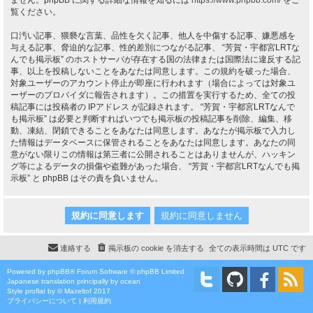
ません。phpBB に関する詳細な情報を知るには
https://www.phpbb.com/
をご
覧ください。
口汚い記事、猥褻な言葉、品性を欠く記事、他人を中傷する記事、嫌悪感を
与える記事、脅迫的な記事、性的差別につながる記事、 “芳賀・宇都宮LRTな
んでも掲示板” のホストサーバが存在する国の法律または国際法に違反する記
事、以上を投稿しないことをあなたは同意します。この規約を破った場合、
対象ユーザーのアカウント停止が即座に行われます（場合によっては対象ユ
ーザーのプロバイダに報告されます）。この措置を実行するため、全ての投
稿記事には投稿者の IPアドレス が記録されます。 “芳賀・宇都宮LRTなんで
も掲示板” は必要と判断すればいつでも掲示板の投稿記事を削除、編集、移
動、凍結、閉鎖できることをあなたは同意します。あなたが掲示板で入力し
た情報はデータベースに保管されることをあなたは同意します。あなたの同
意がない限りこの情報は第三者に公開されることはありませんが、ハッキン
グ等によるデータの損傷や盗難があった場合、 “芳賀・宇都宮LRTなんでも掲
示板” と phpBB はその責を負いません。
連絡する
掲示板の cookie を消去する
全ての表示時間は
UTC
です
Powered by
phpBB
® Forum Software © phpBB Limited
Japanese translation principally by ocean
Style
proflat
by ©
Mazeltof
2017
プライバシーについて
|
利用規約