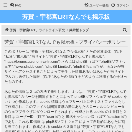
FAQ
ユーザー登録
ログイン
芳賀・宇都宮LRTなんでも掲示板
検
芳賀・宇都宮LRT、ライトライン研究
掲示板トップ
索
芳賀・宇都宮LRTなんでも掲示板 - プライバシーポリシー
このポリシーは “芳賀・宇都宮LRTなんでも掲示板” とその関連団体 （以下
“私達”, “掲示板”, “当サイト”, “芳賀・宇都宮LRTなんでも掲示板”,
“https://forums.utsunomiya-lrt.com”) さらには phpBB （以下 “phpBBソフトウ
ェア”, “www.phpbb.com”, “phpBB Limited”, “phpBB Teams”) が、あなたが当
サイトへアクセスすることによって発生した情報あるいはあなたが当サイト
で入力し送信した情報 （以下 “あなたの情報”) をどのように利用するかを述べ
たものです。
あなたの情報は２つの方法で発生します。１つは、 “芳賀・宇都宮LRTなんで
も掲示板” のページを閲覧することによって phpBBソフトウェア が cookie を
いくつか作成します。cookie 情報はウェブサーバ上にテキストファイルとし
て作成され、このファイルは閲覧要求の際にあなたのローカルコンピュータ
のウェブブラウザにダウンロードされます。作成される cookie の１番目と２
番目は ユーザーID （以下 “user-id”) と 匿名セッションID （以下 “session-id”)
であり、これら ID情報 は phpBBソフトウェア によって自動的にあなたに割
り当てられます。作成される cookie の３番目は “芳賀・宇都宮LRTなんでも
掲示板” 内のトピックを閲覧した時に作成されます。この cookie はトピック