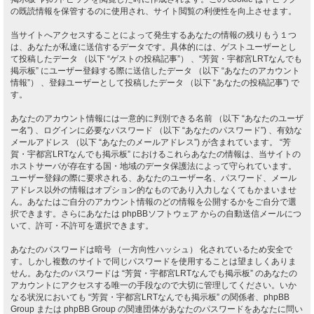
の既読情報を保管するのに使用され、サイト閲覧の利便性を向上させます。
当サイトへアクセスすることによって発生するあなたの情報の残りもう１つ
は、あなたが私達に送信するデータです。具体的には、ゲストユーザーとし
て投稿したデータ （以下 “ゲストの投稿記事”） 、“芳賀・宇都宮LRTなんでも
掲示板” にユーザー登録する際に送信したデータ （以下 “あなたのアカウント
情報”） 、登録ユーザーとして投稿したデータ （以下 “あなたの投稿記事”) で
す。
あなたのアカウント情報には一意的に判別できる名前 （以下 “あなたのユーザ
ー名”) 、ログインに必要なパスワード （以下 “あなたのパスワード”) 、有効な
メールアドレス （以下 “あなたのメールアドレス”) が含まれています。 “芳
賀・宇都宮LRTなんでも掲示板” におけるこれらあなたの情報は、当サイトの
ホストサーバが存在する国・地域のデータ保護法によって守られています。
ユーザー登録の際に要求される、あなたのユーザー名、パスワード、メール
アドレス以外の情報はオプション的なものであり入力しなくてもかまいませ
ん。あなたはご自分のアカウント情報のどの情報を公開するかをご自分で選
択できます。さらにあなたは phpBBソフトウェア からの自動送信メールにつ
いて、許可・不許可を選択できます。
あなたのパスワードは暗号 （一方向性ハッシュ） 化されているため安全で
す。しかし複数のサイトで同じパスワードを使用することは望ましくありま
せん。あなたのパスワードは “芳賀・宇都宮LRTなんでも掲示板” のあなたの
アカウントにアクセスする唯一の手段なので大切に管理してください。いか
なる状況においても “芳賀・宇都宮LRTなんでも掲示板” の関係者、phpBB
Group または phpBB Group の関連団体があなたのパスワードをあなたに問い