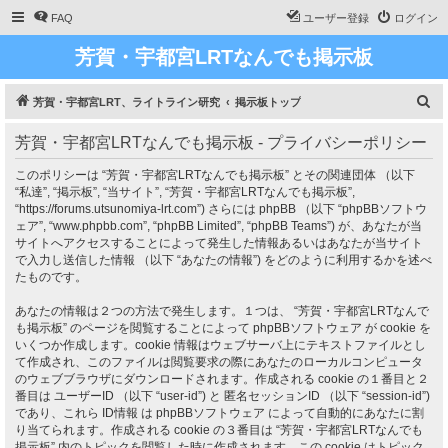
FAQ
ユーザー登録
ログイン
芳賀・宇都宮LRTなんでも掲示板
検
芳賀・宇都宮LRT、ライトライン研究
掲示板トップ
索
芳賀・宇都宮LRTなんでも掲示板 - プライバシーポリシー
このポリシーは “芳賀・宇都宮LRTなんでも掲示板” とその関連団体 （以下
“私達”, “掲示板”, “当サイト”, “芳賀・宇都宮LRTなんでも掲示板”,
“https://forums.utsunomiya-lrt.com”) さらには phpBB （以下 “phpBBソフトウ
ェア”, “www.phpbb.com”, “phpBB Limited”, “phpBB Teams”) が、あなたが当
サイトへアクセスすることによって発生した情報あるいはあなたが当サイト
で入力し送信した情報 （以下 “あなたの情報”) をどのように利用するかを述べ
たものです。
あなたの情報は２つの方法で発生します。１つは、 “芳賀・宇都宮LRTなんで
も掲示板” のページを閲覧することによって phpBBソフトウェア が cookie を
いくつか作成します。cookie 情報はウェブサーバ上にテキストファイルとし
て作成され、このファイルは閲覧要求の際にあなたのローカルコンピュータ
のウェブブラウザにダウンロードされます。作成される cookie の１番目と２
番目は ユーザーID （以下 “user-id”) と 匿名セッションID （以下 “session-id”)
であり、これら ID情報 は phpBBソフトウェア によって自動的にあなたに割
り当てられます。作成される cookie の３番目は “芳賀・宇都宮LRTなんでも
掲示板” 内のトピックを閲覧した時に作成されます。この cookie はトピック