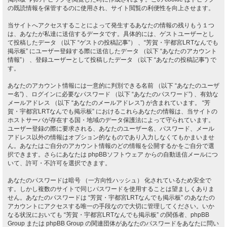
の既読情報を保管するのに使用され、サイト閲覧の利便性を向上させます。
当サイトへアクセスすることによって発生するあなたの情報の残りもう１つ
は、あなたが私達に送信するデータです。具体的には、ゲストユーザーとし
て投稿したデータ （以下 “ゲストの投稿記事”） 、“芳賀・宇都宮LRTなんでも
掲示板” にユーザー登録する際に送信したデータ （以下 “あなたのアカウント
情報”） 、登録ユーザーとして投稿したデータ （以下 “あなたの投稿記事”) で
す。
あなたのアカウント情報には一意的に判別できる名前 （以下 “あなたのユーザ
ー名”) 、ログインに必要なパスワード （以下 “あなたのパスワード”) 、有効な
メールアドレス （以下 “あなたのメールアドレス”) が含まれています。 “芳
賀・宇都宮LRTなんでも掲示板” におけるこれらあなたの情報は、当サイトの
ホストサーバが存在する国・地域のデータ保護法によって守られています。
ユーザー登録の際に要求される、あなたのユーザー名、パスワード、メール
アドレス以外の情報はオプション的なものであり入力しなくてもかまいませ
ん。あなたはご自分のアカウント情報のどの情報を公開するかをご自分で選
択できます。さらにあなたは phpBBソフトウェア からの自動送信メールにつ
いて、許可・不許可を選択できます。
あなたのパスワードは暗号 （一方向性ハッシュ） 化されているため安全で
す。しかし複数のサイトで同じパスワードを使用することは望ましくありま
せん。あなたのパスワードは “芳賀・宇都宮LRTなんでも掲示板” のあなたの
アカウントにアクセスする唯一の手段なので大切に管理してください。いか
なる状況においても “芳賀・宇都宮LRTなんでも掲示板” の関係者、phpBB
Group または phpBB Group の関連団体があなたのパスワードをあなたに問い