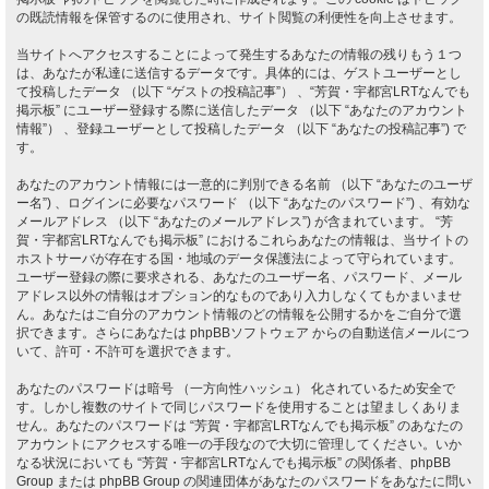
の既読情報を保管するのに使用され、サイト閲覧の利便性を向上させます。
当サイトへアクセスすることによって発生するあなたの情報の残りもう１つ
は、あなたが私達に送信するデータです。具体的には、ゲストユーザーとし
て投稿したデータ （以下 “ゲストの投稿記事”） 、“芳賀・宇都宮LRTなんでも
掲示板” にユーザー登録する際に送信したデータ （以下 “あなたのアカウント
情報”） 、登録ユーザーとして投稿したデータ （以下 “あなたの投稿記事”) で
す。
あなたのアカウント情報には一意的に判別できる名前 （以下 “あなたのユーザ
ー名”) 、ログインに必要なパスワード （以下 “あなたのパスワード”) 、有効な
メールアドレス （以下 “あなたのメールアドレス”) が含まれています。 “芳
賀・宇都宮LRTなんでも掲示板” におけるこれらあなたの情報は、当サイトの
ホストサーバが存在する国・地域のデータ保護法によって守られています。
ユーザー登録の際に要求される、あなたのユーザー名、パスワード、メール
アドレス以外の情報はオプション的なものであり入力しなくてもかまいませ
ん。あなたはご自分のアカウント情報のどの情報を公開するかをご自分で選
択できます。さらにあなたは phpBBソフトウェア からの自動送信メールにつ
いて、許可・不許可を選択できます。
あなたのパスワードは暗号 （一方向性ハッシュ） 化されているため安全で
す。しかし複数のサイトで同じパスワードを使用することは望ましくありま
せん。あなたのパスワードは “芳賀・宇都宮LRTなんでも掲示板” のあなたの
アカウントにアクセスする唯一の手段なので大切に管理してください。いか
なる状況においても “芳賀・宇都宮LRTなんでも掲示板” の関係者、phpBB
Group または phpBB Group の関連団体があなたのパスワードをあなたに問い