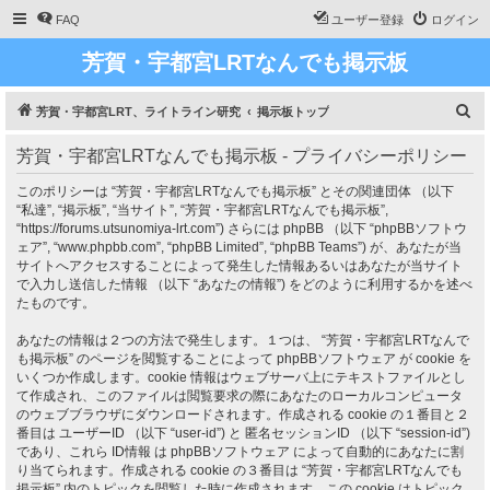
FAQ
ユーザー登録
ログイン
芳賀・宇都宮LRTなんでも掲示板
検
芳賀・宇都宮LRT、ライトライン研究
掲示板トップ
索
芳賀・宇都宮LRTなんでも掲示板 - プライバシーポリシー
このポリシーは “芳賀・宇都宮LRTなんでも掲示板” とその関連団体 （以下
“私達”, “掲示板”, “当サイト”, “芳賀・宇都宮LRTなんでも掲示板”,
“https://forums.utsunomiya-lrt.com”) さらには phpBB （以下 “phpBBソフトウ
ェア”, “www.phpbb.com”, “phpBB Limited”, “phpBB Teams”) が、あなたが当
サイトへアクセスすることによって発生した情報あるいはあなたが当サイト
で入力し送信した情報 （以下 “あなたの情報”) をどのように利用するかを述べ
たものです。
あなたの情報は２つの方法で発生します。１つは、 “芳賀・宇都宮LRTなんで
も掲示板” のページを閲覧することによって phpBBソフトウェア が cookie を
いくつか作成します。cookie 情報はウェブサーバ上にテキストファイルとし
て作成され、このファイルは閲覧要求の際にあなたのローカルコンピュータ
のウェブブラウザにダウンロードされます。作成される cookie の１番目と２
番目は ユーザーID （以下 “user-id”) と 匿名セッションID （以下 “session-id”)
であり、これら ID情報 は phpBBソフトウェア によって自動的にあなたに割
り当てられます。作成される cookie の３番目は “芳賀・宇都宮LRTなんでも
掲示板” 内のトピックを閲覧した時に作成されます。この cookie はトピック