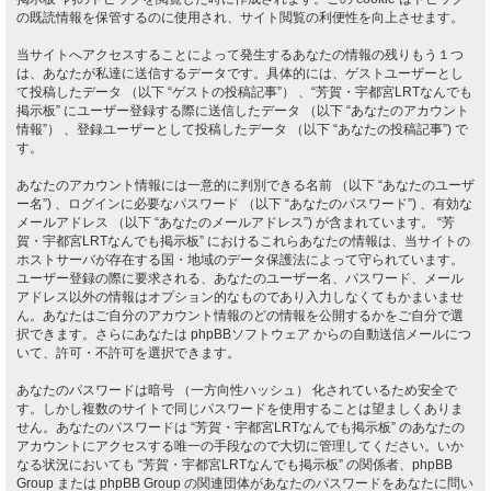
の既読情報を保管するのに使用され、サイト閲覧の利便性を向上させます。
当サイトへアクセスすることによって発生するあなたの情報の残りもう１つ
は、あなたが私達に送信するデータです。具体的には、ゲストユーザーとし
て投稿したデータ （以下 “ゲストの投稿記事”） 、“芳賀・宇都宮LRTなんでも
掲示板” にユーザー登録する際に送信したデータ （以下 “あなたのアカウント
情報”） 、登録ユーザーとして投稿したデータ （以下 “あなたの投稿記事”) で
す。
あなたのアカウント情報には一意的に判別できる名前 （以下 “あなたのユーザ
ー名”) 、ログインに必要なパスワード （以下 “あなたのパスワード”) 、有効な
メールアドレス （以下 “あなたのメールアドレス”) が含まれています。 “芳
賀・宇都宮LRTなんでも掲示板” におけるこれらあなたの情報は、当サイトの
ホストサーバが存在する国・地域のデータ保護法によって守られています。
ユーザー登録の際に要求される、あなたのユーザー名、パスワード、メール
アドレス以外の情報はオプション的なものであり入力しなくてもかまいませ
ん。あなたはご自分のアカウント情報のどの情報を公開するかをご自分で選
択できます。さらにあなたは phpBBソフトウェア からの自動送信メールにつ
いて、許可・不許可を選択できます。
あなたのパスワードは暗号 （一方向性ハッシュ） 化されているため安全で
す。しかし複数のサイトで同じパスワードを使用することは望ましくありま
せん。あなたのパスワードは “芳賀・宇都宮LRTなんでも掲示板” のあなたの
アカウントにアクセスする唯一の手段なので大切に管理してください。いか
なる状況においても “芳賀・宇都宮LRTなんでも掲示板” の関係者、phpBB
Group または phpBB Group の関連団体があなたのパスワードをあなたに問い