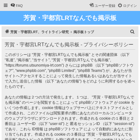
FAQ
ユーザー登録
ログイン
芳賀・宇都宮LRTなんでも掲示板
検
芳賀・宇都宮LRT、ライトライン研究
掲示板トップ
索
芳賀・宇都宮LRTなんでも掲示板 - プライバシーポリシー
このポリシーは “芳賀・宇都宮LRTなんでも掲示板” とその関連団体 （以下
“私達”, “掲示板”, “当サイト”, “芳賀・宇都宮LRTなんでも掲示板”,
“https://forums.utsunomiya-lrt.com”) さらには phpBB （以下 “phpBBソフトウ
ェア”, “www.phpbb.com”, “phpBB Limited”, “phpBB Teams”) が、あなたが当
サイトへアクセスすることによって発生した情報あるいはあなたが当サイト
で入力し送信した情報 （以下 “あなたの情報”) をどのように利用するかを述べ
たものです。
あなたの情報は２つの方法で発生します。１つは、 “芳賀・宇都宮LRTなんで
も掲示板” のページを閲覧することによって phpBBソフトウェア が cookie を
いくつか作成します。cookie 情報はウェブサーバ上にテキストファイルとし
て作成され、このファイルは閲覧要求の際にあなたのローカルコンピュータ
のウェブブラウザにダウンロードされます。作成される cookie の１番目と２
番目は ユーザーID （以下 “user-id”) と 匿名セッションID （以下 “session-id”)
であり、これら ID情報 は phpBBソフトウェア によって自動的にあなたに割
り当てられます。作成される cookie の３番目は “芳賀・宇都宮LRTなんでも
掲示板” 内のトピックを閲覧した時に作成されます。この cookie はトピック