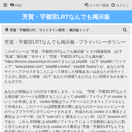
FAQ
ユーザー登録
ログイン
芳賀・宇都宮LRTなんでも掲示板
検
芳賀・宇都宮LRT、ライトライン研究
掲示板トップ
索
芳賀・宇都宮LRTなんでも掲示板 - プライバシーポリシー
このポリシーは “芳賀・宇都宮LRTなんでも掲示板” とその関連団体 （以下
“私達”, “掲示板”, “当サイト”, “芳賀・宇都宮LRTなんでも掲示板”,
“https://forums.utsunomiya-lrt.com”) さらには phpBB （以下 “phpBBソフトウ
ェア”, “www.phpbb.com”, “phpBB Limited”, “phpBB Teams”) が、あなたが当
サイトへアクセスすることによって発生した情報あるいはあなたが当サイト
で入力し送信した情報 （以下 “あなたの情報”) をどのように利用するかを述べ
たものです。
あなたの情報は２つの方法で発生します。１つは、 “芳賀・宇都宮LRTなんで
も掲示板” のページを閲覧することによって phpBBソフトウェア が cookie を
いくつか作成します。cookie 情報はウェブサーバ上にテキストファイルとし
て作成され、このファイルは閲覧要求の際にあなたのローカルコンピュータ
のウェブブラウザにダウンロードされます。作成される cookie の１番目と２
番目は ユーザーID （以下 “user-id”) と 匿名セッションID （以下 “session-id”)
であり、これら ID情報 は phpBBソフトウェア によって自動的にあなたに割
り当てられます。作成される cookie の３番目は “芳賀・宇都宮LRTなんでも
掲示板” 内のトピックを閲覧した時に作成されます。この cookie はトピック