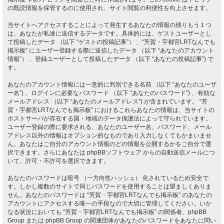
の既読情報を保管するのに使用され、サイト閲覧の利便性を向上させます。
当サイトへアクセスすることによって発生するあなたの情報の残りもう１つ
は、あなたが私達に送信するデータです。具体的には、ゲストユーザーとし
て投稿したデータ （以下 “ゲストの投稿記事”） 、“芳賀・宇都宮LRTなんでも
掲示板” にユーザー登録する際に送信したデータ （以下 “あなたのアカウント
情報”） 、登録ユーザーとして投稿したデータ （以下 “あなたの投稿記事”) で
す。
あなたのアカウント情報には一意的に判別できる名前 （以下 “あなたのユーザ
ー名”) 、ログインに必要なパスワード （以下 “あなたのパスワード”) 、有効な
メールアドレス （以下 “あなたのメールアドレス”) が含まれています。 “芳
賀・宇都宮LRTなんでも掲示板” におけるこれらあなたの情報は、当サイトの
ホストサーバが存在する国・地域のデータ保護法によって守られています。
ユーザー登録の際に要求される、あなたのユーザー名、パスワード、メール
アドレス以外の情報はオプション的なものであり入力しなくてもかまいませ
ん。あなたはご自分のアカウント情報のどの情報を公開するかをご自分で選
択できます。さらにあなたは phpBBソフトウェア からの自動送信メールにつ
いて、許可・不許可を選択できます。
あなたのパスワードは暗号 （一方向性ハッシュ） 化されているため安全で
す。しかし複数のサイトで同じパスワードを使用することは望ましくありま
せん。あなたのパスワードは “芳賀・宇都宮LRTなんでも掲示板” のあなたの
アカウントにアクセスする唯一の手段なので大切に管理してください。いか
なる状況においても “芳賀・宇都宮LRTなんでも掲示板” の関係者、phpBB
Group または phpBB Group の関連団体があなたのパスワードをあなたに問い