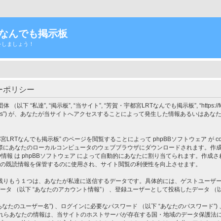
Tなんでも掲示板
をしましょう！
ーポリシー
”, “掲示板”, “当サイト”, “芳賀・宇都宮LRTなんでも掲示板”, “https://forums.u
d”, “phpBB Teams”) が、あなたが当サイトへアクセスすることによって発生した情報あ
Tなんでも掲示板” のページを閲覧することによって phpBBソフトウェア が coo
なたのローカルコンピュータのウェブブラウザにダウンロードされます。作成される coo
り、これら ID情報 は phpBBソフトウェア によって自動的にあなたに割り当てられます。作成さ
ピックの既読情報を保管するのに使用され、サイト閲覧の利便性を向上させます。
りもう１つは、あなたが私達に送信するデータです。具体的には、ゲストユーザーとし
タ （以下 “あなたのアカウント情報”） 、登録ユーザーとして投稿したデータ （以下
たのユーザー名”) 、ログインに必要なパスワード （以下 “あなたのパスワード”) 
けるこれらあなたの情報は、当サイトのホストサーバが存在する国・地域のデータ保護