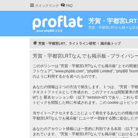
クイックリンク
FAQ
芳賀・宇都宮LR
芳賀・宇都宮LRTから様々な話
芳賀・宇都宮LRT、ライトライン研究
掲示板トップ
芳賀・宇都宮LRTなんでも掲示板 - プライバシ
このポリシーは “芳賀・宇都宮LRTなんでも掲示板” とその関連団体 （以下 “私達
フトウェア”, “www.phpbb.com”, “phpBB Limite
のように利用するかを述べたものです。
あなたの情報は２つの方法で発生します。１つは、 “芳賀・宇都宮LR
テキストファイルとして作成され、このファイルは閲覧要求の際にあ
id”) と 匿名セッションID （以下 “session-id”) であ
トピックを閲覧した時に作成されます。この cookie はト
当サイトへアクセスすることによって発生するあなたの情報の残
宇都宮LRTなんでも掲示板” にユーザー登録する際に送信したデー
あなたのアカウント情報には一意的に判別できる名前 （以下 “あな
まれています。 “芳賀・宇都宮LRTなんでも掲示板” にお