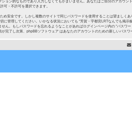
プション的なものであり入力しなくてもかまいません。あなたはご自分のアカウン
て、許可・不許可を選択できます。
るため安全です。しかし複数のサイトで同じパスワードを使用することは望ましくあり
理してください。いかなる状況においても “芳賀・宇都宮LRTなんでも掲示板” の関係者、
せん。もしパスワードを忘れるようなことがあればログインページ内の “パスワー
が完了し次第、phpBBソフトウェア はあなたのアカウントのための新しいパスワ