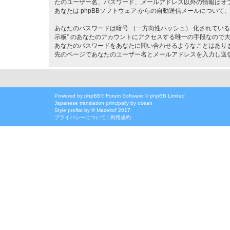
たのユーザー名、パスワード、メールアドレス以外の情報はオ
あなたは phpBBソフトウェア からの自動送信メールについ
あなたのパスワードは暗号 （一方向性ハッシュ） 化されてい
示板” のあなたのアカウントにアクセスする唯一の手段なので大切に管
あなたのパスワードをあなたに問い合わせるようなことはありま
先のページであなたのユーザー名とメールアドレスを入力し送信
Powered by
phpBB
® Forum Software © phpBB Limited
Japanese translation principally by ocean
Style
proflat
by ©
Mazeltof
2017
プライバシーについて
|
利用規約