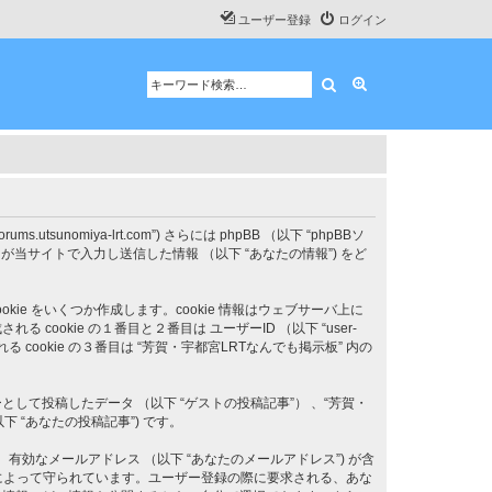
ユーザー登録
ログイン
検索
詳細検索
tsunomiya-lrt.com”) さらには phpBB （以下 “phpBBソ
るいはあなたが当サイトで入力し送信した情報 （以下 “あなたの情報”) をど
kie をいくつか作成します。cookie 情報はウェブサーバ上に
kie の１番目と２番目は ユーザーID （以下 “user-
れる cookie の３番目は “芳賀・宇都宮LRTなんでも掲示板” 内の
て投稿したデータ （以下 “ゲストの投稿記事”） 、“芳賀・
 “あなたの投稿記事”) です。
、有効なメールアドレス （以下 “あなたのメールアドレス”) が含
法によって守られています。ユーザー登録の際に要求される、あな