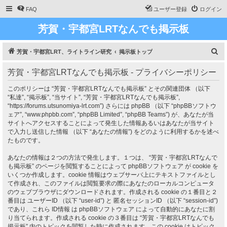
FAQ
ユーザー登録
ログイン
芳賀・宇都宮LRTなんでも掲示板
検
芳賀・宇都宮LRT、ライトライン研究
掲示板トップ
索
芳賀・宇都宮LRTなんでも掲示板 - プライバシーポリシー
このポリシーは “芳賀・宇都宮LRTなんでも掲示板” とその関連団体 （以下
“私達”, “掲示板”, “当サイト”, “芳賀・宇都宮LRTなんでも掲示板”,
“https://forums.utsunomiya-lrt.com”) さらには phpBB （以下 “phpBBソフトウ
ェア”, “www.phpbb.com”, “phpBB Limited”, “phpBB Teams”) が、あなたが当
サイトへアクセスすることによって発生した情報あるいはあなたが当サイト
で入力し送信した情報 （以下 “あなたの情報”) をどのように利用するかを述べ
たものです。
あなたの情報は２つの方法で発生します。１つは、 “芳賀・宇都宮LRTなんで
も掲示板” のページを閲覧することによって phpBBソフトウェア が cookie を
いくつか作成します。cookie 情報はウェブサーバ上にテキストファイルとし
て作成され、このファイルは閲覧要求の際にあなたのローカルコンピュータ
のウェブブラウザにダウンロードされます。作成される cookie の１番目と２
番目は ユーザーID （以下 “user-id”) と 匿名セッションID （以下 “session-id”)
であり、これら ID情報 は phpBBソフトウェア によって自動的にあなたに割
り当てられます。作成される cookie の３番目は “芳賀・宇都宮LRTなんでも
掲示板” 内のトピックを閲覧した時に作成されます。この cookie はトピック