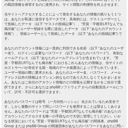
の既読情報を保管するのに使用され、サイト閲覧の利便性を向上させます。
当サイトへアクセスすることによって発生するあなたの情報の残りもう１つ
は、あなたが私達に送信するデータです。具体的には、ゲストユーザーとし
て投稿したデータ （以下 “ゲストの投稿記事”） 、“芳賀・宇都宮LRTなんでも
掲示板” にユーザー登録する際に送信したデータ （以下 “あなたのアカウント
情報”） 、登録ユーザーとして投稿したデータ （以下 “あなたの投稿記事”) で
す。
あなたのアカウント情報には一意的に判別できる名前 （以下 “あなたのユーザ
ー名”) 、ログインに必要なパスワード （以下 “あなたのパスワード”) 、有効な
メールアドレス （以下 “あなたのメールアドレス”) が含まれています。 “芳
賀・宇都宮LRTなんでも掲示板” におけるこれらあなたの情報は、当サイトの
ホストサーバが存在する国・地域のデータ保護法によって守られています。
ユーザー登録の際に要求される、あなたのユーザー名、パスワード、メール
アドレス以外の情報はオプション的なものであり入力しなくてもかまいませ
ん。あなたはご自分のアカウント情報のどの情報を公開するかをご自分で選
択できます。さらにあなたは phpBBソフトウェア からの自動送信メールにつ
いて、許可・不許可を選択できます。
あなたのパスワードは暗号 （一方向性ハッシュ） 化されているため安全で
す。しかし複数のサイトで同じパスワードを使用することは望ましくありま
せん。あなたのパスワードは “芳賀・宇都宮LRTなんでも掲示板” のあなたの
アカウントにアクセスする唯一の手段なので大切に管理してください。いか
なる状況においても “芳賀・宇都宮LRTなんでも掲示板” の関係者、phpBB
Group または phpBB Group の関連団体があなたのパスワードをあなたに問い