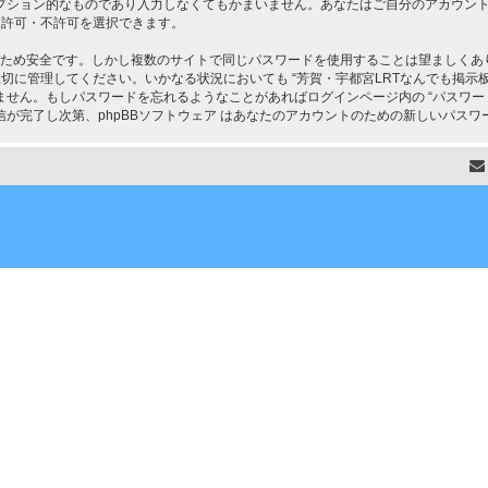
プション的なものであり入力しなくてもかまいません。あなたはご自分のアカウン
て、許可・不許可を選択できます。
るため安全です。しかし複数のサイトで同じパスワードを使用することは望ましくあり
理してください。いかなる状況においても “芳賀・宇都宮LRTなんでも掲示板” の関係者、
せん。もしパスワードを忘れるようなことがあればログインページ内の “パスワー
が完了し次第、phpBBソフトウェア はあなたのアカウントのための新しいパスワ