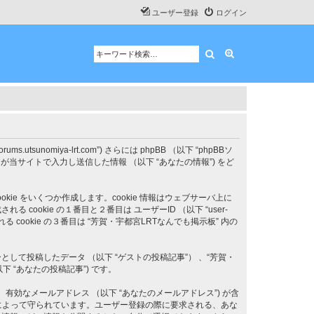
ユーザー登録
ログイン
検索
詳細検索
tsunomiya-lrt.com”) さらには phpBB （以下 “phpBBソ
るいはあなたが当サイトで入力し送信した情報 （以下 “あなたの情報”) をど
kie をいくつか作成します。cookie 情報はウェブサーバ上に
kie の１番目と２番目は ユーザーID （以下 “user-
れる cookie の３番目は “芳賀・宇都宮LRTなんでも掲示板” 内の
て投稿したデータ （以下 “ゲストの投稿記事”） 、“芳賀・
 “あなたの投稿記事”) です。
、有効なメールアドレス （以下 “あなたのメールアドレス”) が含
法によって守られています。ユーザー登録の際に要求される、あな