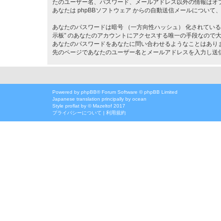
たのユーザー名、パスワード、メールアドレス以外の情報はオ
あなたは phpBBソフトウェア からの自動送信メールについ
あなたのパスワードは暗号 （一方向性ハッシュ） 化されてい
示板” のあなたのアカウントにアクセスする唯一の手段なので大切に管
あなたのパスワードをあなたに問い合わせるようなことはありま
先のページであなたのユーザー名とメールアドレスを入力し送信
Powered by
phpBB
® Forum Software © phpBB Limited
Japanese translation principally by ocean
Style
proflat
by ©
Mazeltof
2017
プライバシーについて
|
利用規約