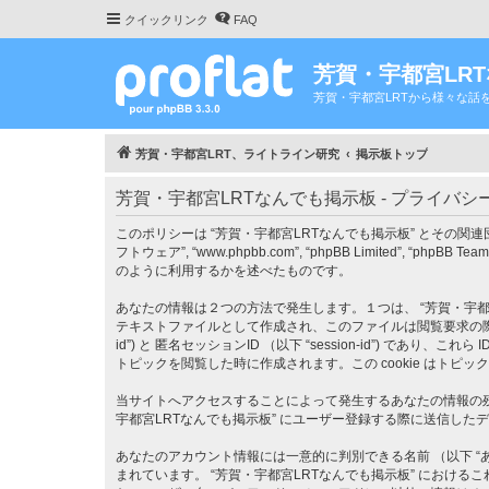
クイックリンク
FAQ
芳賀・宇都宮LR
芳賀・宇都宮LRTから様々な話
芳賀・宇都宮LRT、ライトライン研究
掲示板トップ
芳賀・宇都宮LRTなんでも掲示板 - プライバシ
このポリシーは “芳賀・宇都宮LRTなんでも掲示板” とその関連団体 （以下 “私達
フトウェア”, “www.phpbb.com”, “phpBB Limite
のように利用するかを述べたものです。
あなたの情報は２つの方法で発生します。１つは、 “芳賀・宇都宮LR
テキストファイルとして作成され、このファイルは閲覧要求の際にあ
id”) と 匿名セッションID （以下 “session-id”) であ
トピックを閲覧した時に作成されます。この cookie はト
当サイトへアクセスすることによって発生するあなたの情報の残
宇都宮LRTなんでも掲示板” にユーザー登録する際に送信したデー
あなたのアカウント情報には一意的に判別できる名前 （以下 “あな
まれています。 “芳賀・宇都宮LRTなんでも掲示板” にお