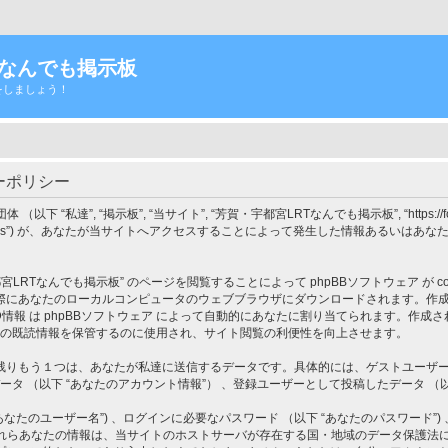
Tなんでも掲示板
をしましょう！
ーポリシー
”, “掲示板”, “当サイト”, “芳賀・宇都宮LRTなんでも掲示板”, “https://forums.u
d”, “phpBB Teams”) が、あなたが当サイトへアクセスすることによって発生した情報あ
Tなんでも掲示板” のページを閲覧することによって phpBBソフトウェア が coo
なたのローカルコンピュータのウェブブラウザにダウンロードされます。作成される coo
り、これら ID情報 は phpBBソフトウェア によって自動的にあなたに割り当てられます。作成さ
ピックの既読情報を保管するのに使用され、サイト閲覧の利便性を向上させます。
りもう１つは、あなたが私達に送信するデータです。具体的には、ゲストユーザーとし
タ （以下 “あなたのアカウント情報”） 、登録ユーザーとして投稿したデータ （以下
たのユーザー名”) 、ログインに必要なパスワード （以下 “あなたのパスワード”) 
けるこれらあなたの情報は、当サイトのホストサーバが存在する国・地域のデータ保護