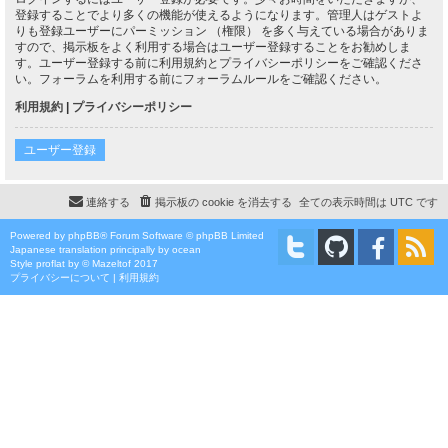
登録することでより多くの機能が使えるようになります。管理人はゲストよ
りも登録ユーザーにパーミッション （権限） を多く与えている場合がありま
すので、掲示板をよく利用する場合はユーザー登録することをお勧めしま
す。ユーザー登録する前に利用規約とプライバシーポリシーをご確認くださ
い。フォーラムを利用する前にフォーラムルールをご確認ください。
利用規約
|
プライバシーポリシー
ユーザー登録
連絡する
掲示板の cookie を消去する
全ての表示時間は
UTC
です
Powered by
phpBB
® Forum Software © phpBB Limited
Japanese translation principally by ocean
Style
proflat
by ©
Mazeltof
2017
プライバシーについて
|
利用規約