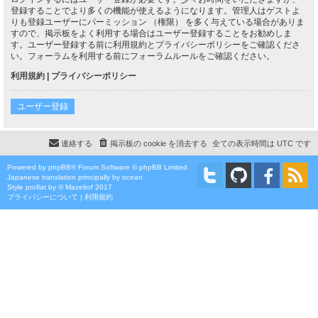
登録することでより多くの機能が使えるようになります。管理人はゲストよ
りも登録ユーザーにパーミッション （権限） を多く与えている場合がありま
すので、掲示板をよく利用する場合はユーザー登録することをお勧めしま
す。ユーザー登録する前に利用規約とプライバシーポリシーをご確認くださ
い。フォーラムを利用する前にフォーラムルールをご確認ください。
利用規約
|
プライバシーポリシー
ユーザー登録
連絡する
掲示板の cookie を消去する
全ての表示時間は
UTC
です
Powered by
phpBB
® Forum Software © phpBB Limited
Japanese translation principally by ocean
Style
proflat
by ©
Mazeltof
2017
プライバシーについて
|
利用規約