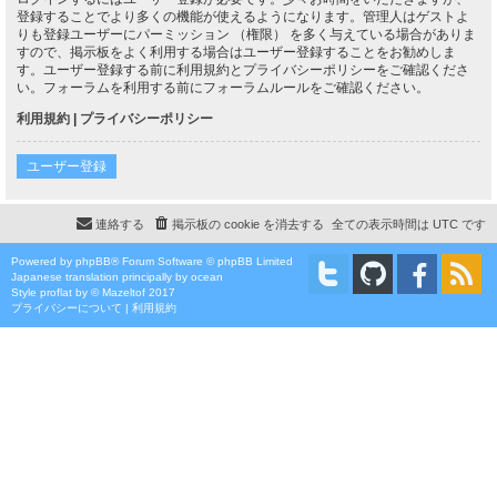
登録することでより多くの機能が使えるようになります。管理人はゲストよ
りも登録ユーザーにパーミッション （権限） を多く与えている場合がありま
すので、掲示板をよく利用する場合はユーザー登録することをお勧めしま
す。ユーザー登録する前に利用規約とプライバシーポリシーをご確認くださ
い。フォーラムを利用する前にフォーラムルールをご確認ください。
利用規約
|
プライバシーポリシー
ユーザー登録
連絡する
掲示板の cookie を消去する
全ての表示時間は
UTC
です
Powered by
phpBB
® Forum Software © phpBB Limited
Japanese translation principally by ocean
Style
proflat
by ©
Mazeltof
2017
プライバシーについて
|
利用規約