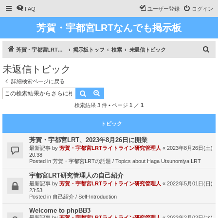
FAQ
ユーザー登録
ログイン
芳賀・宇都宮LRTなんでも掲示板
検
芳賀・宇都宮LRT、ライトライン研究
掲示板トップ
検索
未返信トピック
索
未返信トピック
詳細検索ページに戻る
検索
詳細検索
検索結果 3 件 • ページ
1
／
1
トピック
芳賀・宇都宮LRT、2023年8月26日に開業
最新記事 by
芳賀・宇都宮LRTライトライン研究管理人
«
2023年8月26日(土)
20:38
Posted in
芳賀・宇都宮LRTの話題 / Topics about Haga Utsunomiya LRT
宇都宮LRT研究管理人の自己紹介
最新記事 by
芳賀・宇都宮LRTライトライン研究管理人
«
2022年5月01日(日)
23:53
Posted in
自己紹介 / Self-Introduction
Welcome to phpBB3
最新記事 by
芳賀・宇都宮LRTライトライン研究管理人
«
2022年2月02日(水)