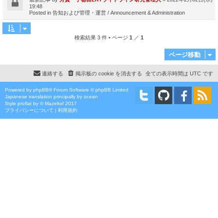
19:48
Posted in
告知および管理・運営 / Announcement & Administration
検索結果 3 件 • ページ
1
／
1
ページ移動
連絡する
掲示板の cookie を消去する
全ての表示時間は
UTC
です
Powered by
phpBB
® Forum Software © phpBB Limited
Japanese translation principally by ocean
Style
proflat
by ©
Mazeltof
2017
プライバシーについて
|
利用規約