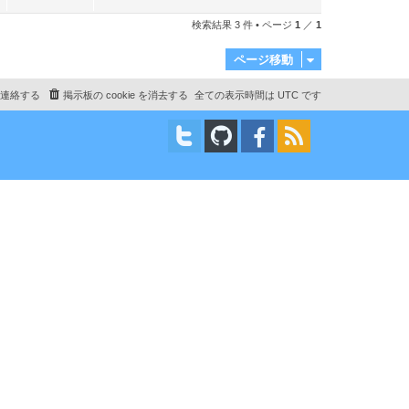
記
覧
事
検索結果 3 件 • ページ
1
／
1
数
ページ移動
連絡する
掲示板の cookie を消去する
全ての表示時間は
UTC
です