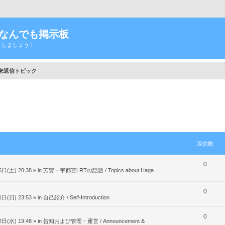
Tなんでも掲示板
をしましょう！
未返信トピック
返信数
返
0
日(土) 20:38
» in
芳賀・宇都宮LRTの話題 / Topics about Haga
信
数
返
0
日(日) 23:53
» in
自己紹介 / Self-Introduction
信
返
0
数
日(水) 19:48
» in
告知および管理・運営 / Announcement &