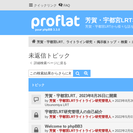
クイックリンク
FAQ
芳賀・宇都宮LR
芳賀・宇都宮LRTから様々な話
芳賀・宇都宮LRT、ライトライン研究
掲示板トップ
検索
未返信トピック
詳細検索ページに戻る
検索
詳細検索
トピック
芳賀・宇都宮LRT、2023年8月26日に開業
by
芳賀・宇都宮LRTライトライン研究管理人
»
2023年8月26
Utsunomiya LRT
宇都宮LRT研究管理人の自己紹介
by
芳賀・宇都宮LRTライトライン研究管理人
»
2022年5月01
Welcome to phpBB3
by
芳賀・宇都宮LRTライトライン研究管理人
»
2022年2月02