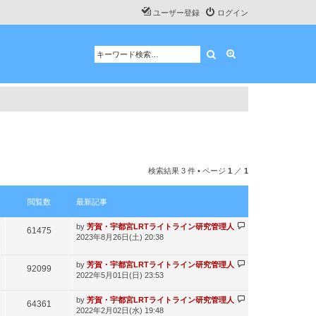
ユーザー登録
ログイン
検索
詳細検索
検索結果 3 件 • ページ
1
／
1
閲覧数
最新記事
最
by
芳賀・宇都宮LRTライトライン研究管理人
閲
61475
新
2023年8月26日(土) 20:38
記
覧
事
最
by
芳賀・宇都宮LRTライトライン研究管理人
数
閲
92099
新
2022年5月01日(日) 23:53
記
覧
事
最
by
芳賀・宇都宮LRTライトライン研究管理人
閲
64361
数
新
2022年2月02日(水) 19:48