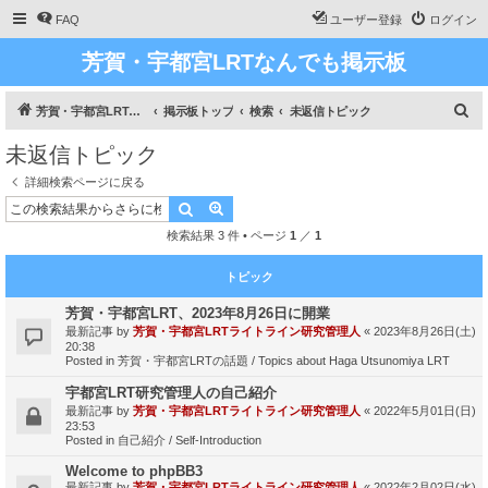
FAQ
ユーザー登録
ログイン
芳賀・宇都宮LRTなんでも掲示板
検
芳賀・宇都宮LRT、ライトライン研究
掲示板トップ
検索
未返信トピック
索
未返信トピック
詳細検索ページに戻る
検索
詳細検索
検索結果 3 件 • ページ
1
／
1
トピック
芳賀・宇都宮LRT、2023年8月26日に開業
最新記事 by
芳賀・宇都宮LRTライトライン研究管理人
«
2023年8月26日(土)
20:38
Posted in
芳賀・宇都宮LRTの話題 / Topics about Haga Utsunomiya LRT
宇都宮LRT研究管理人の自己紹介
最新記事 by
芳賀・宇都宮LRTライトライン研究管理人
«
2022年5月01日(日)
23:53
Posted in
自己紹介 / Self-Introduction
Welcome to phpBB3
最新記事 by
芳賀・宇都宮LRTライトライン研究管理人
«
2022年2月02日(水)