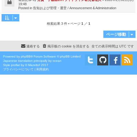
19:48
Posted in
告知および管理・運営 / Announcement & Administration
検索結果 3 件 • ページ
1
／
1
ページ移動
連絡する
掲示板の cookie を消去する
全ての表示時間は
UTC
です
Powered by
phpBB
® Forum Software © phpBB Limited
Japanese translation principally by ocean
Style
proflat
by ©
Mazeltof
2017
プライバシーについて
|
利用規約