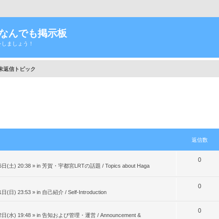
Tなんでも掲示板
をしましょう！
未返信トピック
返信数
返
0
日(土) 20:38
» in
芳賀・宇都宮LRTの話題 / Topics about Haga
信
数
返
0
日(日) 23:53
» in
自己紹介 / Self-Introduction
信
返
0
数
日(水) 19:48
» in
告知および管理・運営 / Announcement &