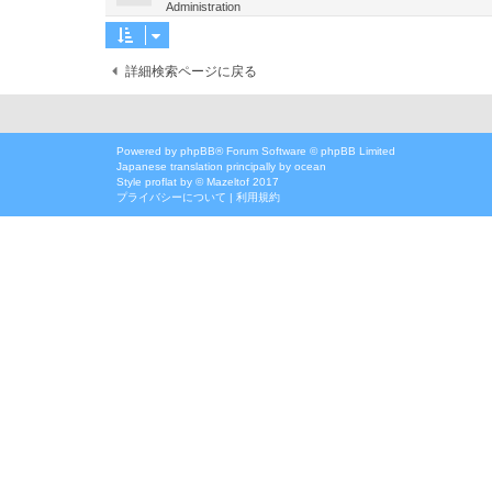
Administration
詳細検索ページに戻る
Powered by
phpBB
® Forum Software © phpBB Limited
Japanese translation principally by ocean
Style
proflat
by ©
Mazeltof
2017
プライバシーについて
|
利用規約