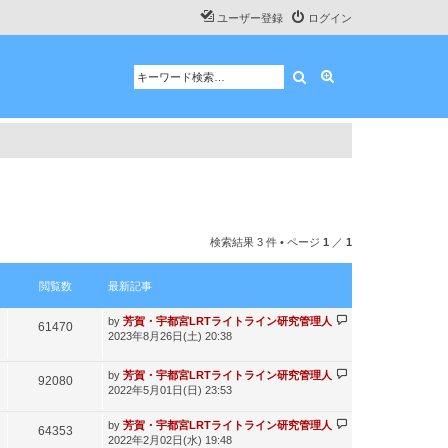
ユーザー登録
ログイン
検索
詳細検索
検索結果 3 件 • ページ
1
／
1
閲覧数
最新記事
最
by
芳賀・宇都宮LRTライトライン研究管理人
閲
61470
新
2023年8月26日(土) 20:38
記
覧
事
最
by
芳賀・宇都宮LRTライトライン研究管理人
数
閲
92080
新
2022年5月01日(日) 23:53
記
覧
事
最
by
芳賀・宇都宮LRTライトライン研究管理人
閲
64353
数
新
2022年2月02日(水) 19:48