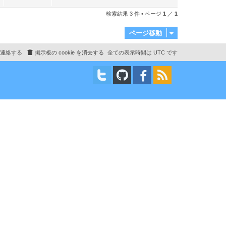
記
覧
事
検索結果 3 件 • ページ
1
／
1
数
ページ移動
連絡する
掲示板の cookie を消去する
全ての表示時間は
UTC
です