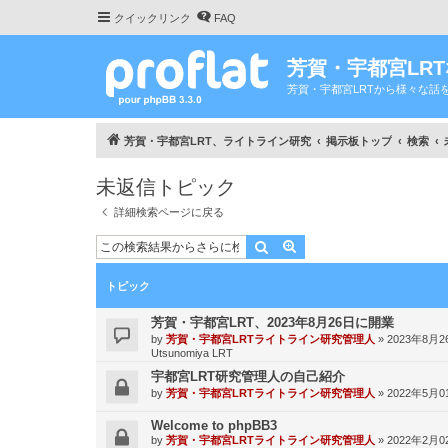
クイックリンク
FAQ
芳賀・宇都宮LR
芳賀・宇都宮LRTから様々な話
芳賀・宇都宮LRT、ライトライン研究
掲示板トップ
検索
未返信トピック
詳細検索ページに戻る
検索
詳細検索
トピック
芳賀・宇都宮LRT、2023年8月26日に開業
by
芳賀・宇都宮LRTライトライン研究管理人
»
2023年8月26
Utsunomiya LRT
宇都宮LRT研究管理人の自己紹介
by
芳賀・宇都宮LRTライトライン研究管理人
»
2022年5月01
Welcome to phpBB3
by
芳賀・宇都宮LRTライトライン研究管理人
»
2022年2月02